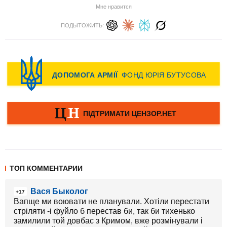
Мне нравится
ПОДЫТОЖИТЬ:
ТОП КОММЕНТАРИИ
Вася Быколог
+17
Вапще ми воювати не планували. Хотіли перестати
стріляти -і фуйло б перестав би, так би тихенько
замилили той довбас з Кримом, вже розмінували і