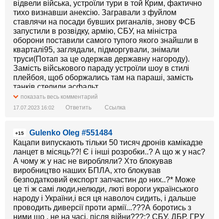
відвели війська, устроїли тури в той Крим, фактично
тихо визнавши анексію. Загравали з фуйлом
ставлячи на посади бувших риганалів, знову ФСБ
запустили в розвідку, армію, СБУ, на міністра
оборони поставили самого тупого якого знайшли в
кварталі95, заглядали, підморгували, знімали
труси(Потап за це одержав державну нагороду).
Замість військового параду устроїли шоу в стилі
плейбоя, щоб оборжались там на параші, замість
танків стелили асфальт.
А вони підло взяли й напали.
показать весь комментарий
Ну і де нам брати ті дрони?
Ответить
Ссылка
17.07.2023 16:02
Gulenko Oleg #551484
+15
Кацапи випускають тільки 50 тисяч дронів камікадзе
ланцет в місяць??! Є і інші розробки..? А що ж у нас?
А чому ж у нас не виробляли? Хто блокував
виробництво наших БПЛА, хто блокував
безподатковий експорт запчастин до них..?* Може
це ті ж самі люди,нелюди, люті вороги українського
народу і України,і вся ця наволоч сидить, і дальше
проводить диверсії проти армії...???А боротись з
ними що , не на часі, після війни???:? СБУ, ДБР, ГРУ