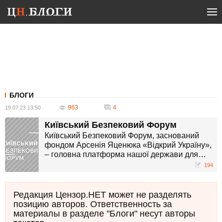
БЛОГИ
963
4
19.07.23 13:50
Київський Безпековий Форум
Київський Безпековий Форум, заснований
фондом Арсенія Яценюка «Відкрий Україну»,
– головна платформа нашої держави для
обговорення проблем війни і миру,
194
національної і світової безпеки.
Редакция Цензор.НЕТ может не разделять
позицию авторов. Ответственность за
материалы в разделе "Блоги" несут авторы