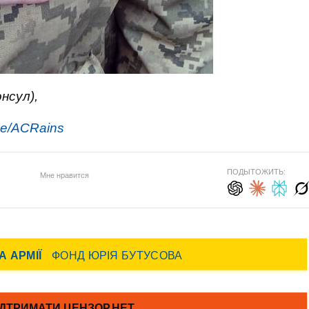
нсул),
.me/ACRains
ПОДЫТОЖИТЬ:
Мне нравится