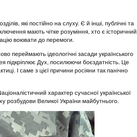
ділів, які постійно на слуху. Є й інші, публічні та
виключення мають чітке розуміння, хто є історичний
вацію воювати до перемоги.
сово переймають ідеологічні засади українського
дея підкріплює Дух, посилюючи боєздатність. Це
иці. І саме з цієї причини росіяни так панічно
аціоналістичний характер сучасної української
ляху розбудови Великої України майбутнього.