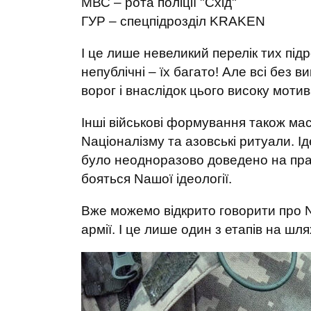
МВС – рота поліції "Схід"
ГУР – спецпідрозділ KRAKEN
І це лише невеликий перелік тих підроз
непублічні – їх багато! Але всі без 
ворог і внаслідок цього високу моти
Інші військові формування також ма
Nаціоналізму та азовські ритуали. І
було неодноразово доведено на практ
бояться Nашої ідеології.
Вже можемо відкрито говорити про N
армії. І це лише один з етапів на ш