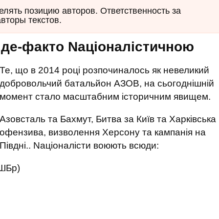
елять позицию авторов. Ответственность за
авторы текстов.
а де-факто Nаціоналістичною
Те, що в 2014 році розпочиналось як невеликий
добровольчий батальйон АЗОВ, на сьогоднішній
момент стало масштабним історичним явищем.
Азовсталь та Бахмут, Битва за Київ та Харківська
офензива, визволення Херсону та кампанія на
Півдні.. Nаціоналісти воюють всюди:
ОШБр)