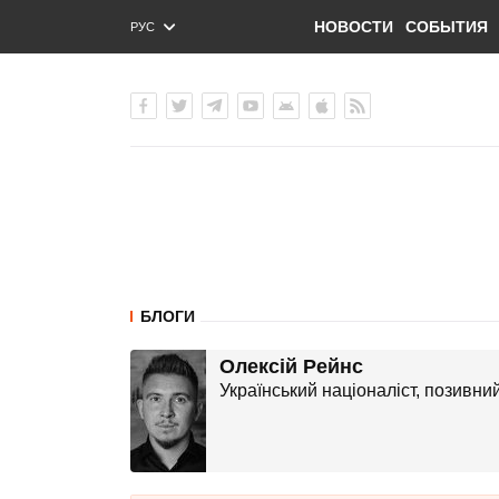
НОВОСТИ
СОБЫТИЯ
РУС
ENG
УКР
БЛОГИ
Олексій Рейнс
Український націоналіст, позивни