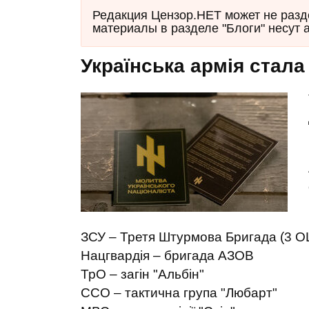
Редакция Цензор.НЕТ может не разд
материалы в разделе "Блоги" несут 
Українська армія стал
ЗСУ – Третя Штурмова Бригада (3 
Нацгвардія – бригада АЗОВ
ТрО – загін "Альбін"
ССО – тактична група "Любарт"