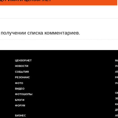
получении списка комментариев.
ЦЕНЗОР.НЕТ
М
НОВОСТИ
У
СОБЫТИЯ
А
РЕЗОНАНС
Р
ФОТО
У
ВИДЕО
О
ФОТОШОПЫ
З
БЛОГИ
К
ФОРУМ
Д
БИЗНЕС
А