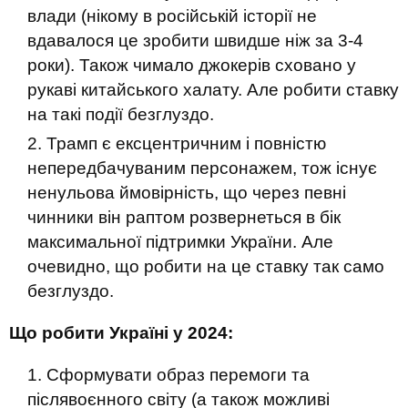
влади (нікому в російській історії не
вдавалося це зробити швидше ніж за 3-4
роки). Також чимало джокерів сховано у
рукаві китайського халату. Але робити ставку
на такі події безглуздо.
Трамп є ексцентричним і повністю
непередбачуваним персонажем, тож існує
ненульова ймовірність, що через певні
чинники він раптом розвернеться в бік
максимальної підтримки України. Але
очевидно, що робити на це ставку так само
безглуздо.
Що робити Україні у 2024:
Сформувати образ перемоги та
післявоєнного світу (а також можливі