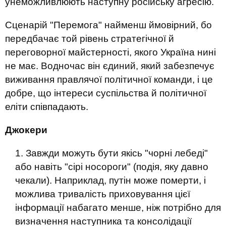
унеможливлюють наступну російську агресію.
Сценарій "Перемога" найменш ймовірний, бо
передбачає той рівень стратегічної й
переговорної майстерності, якого Україна нині
не має. Водночас він єдиний, який забезпечує
виживання правлячої політичної команди, і це
добре, що інтереси суспільства й політичної
еліти співпадають.
Джокери
Завжди можуть бути якісь "чорні лебеді"
або навіть "сірі носороги" (подія, яку давно
чекали). Наприклад, путін може померти, і
можлива тривалість приховування цієї
інформації набагато менше, ніж потрібно для
визначення наступника та консолідації