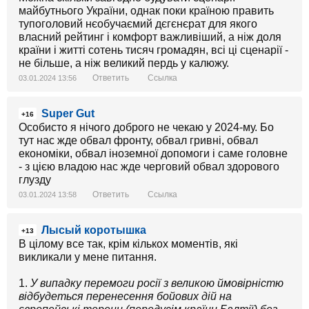
майбутнього України, однак поки країною править
тупоголовий нєобучаємий дєгєнєрат для якого
власний рейтинг і комфорт важливіший, а ніж доля
країни і житті сотень тисяч громадян, всі ці сценарії -
не більше, а ніж великий пердь у калюжу.
Ответить
Ссылка
03.01.2024 13:56
Super Gut
+16
Особисто я нічого доброго не чекаю у 2024-му. Бо
тут нас жде обвал фронту, обвал гривні, обвал
економіки, обвал іноземної допомоги і саме головне
- з цією владою нас жде черговий обвал здорового
глузду
Ответить
Ссылка
03.01.2024 13:58
Лысый коротышка
+13
В цілому все так, крім кількох моментів, які
викликали у мене питання.
1.
У випадку перемоги росії з великою ймовірністю
відбудеться перенесення бойових дій на