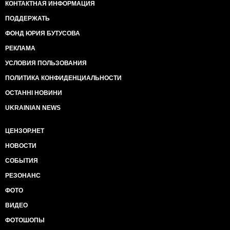
КОНТАКТНАЯ ИНФОРМАЦИЯ
буде обличчям якогось арестовича чи подоляка.
б) Зє і ко - насрать на все, в тому числі на
ПОДДЕРЖАТЬ
Конституцію і на Україну. Тому я би не сподівався на
те, що він там щось буде чи не буде робити через
ФОНД ЮРИЯ БУТУСОВА
якісь там наслідки.
РЕКЛАМА
3.
Джокери.
УСЛОВИЯ ПОЛЬЗОВАНИЯ
ПОЛИТИКА КОНФИДЕНЦИАЛЬНОСТИ
Китай та Трамп - хрінь собача. Єдиний реальний
Джокер (а я боюся, що все одно прийдеться на нього
ОСТАННІ НОВИНИ
чекати всім) - це смерть *****. Вона багато чого
UKRAINIAN NEWS
змінить. Ось побачите. А до його смерті - все буде
тягнутися як є.
ЦЕНЗОР.НЕТ
4.
Що робити Україні у 2024
НОВОСТИ
Жоден пункт неможливий за нинішньої влади. В
СОБЫТИЯ
усякому разі - повноцінно, а не на папері.
РЕЗОНАНС
Ісе інше - згоден.
ФОТО
ВИДЕО
ФОТОШОПЫ