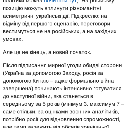
політики можна
почитати тут
). На російську
позицію можуть вплинути різноманітні
асиметричні українські дії. Підкреслю: на
відміну від першого сценарію, переговори
вестимуться не на російських, а на західних
умовах.
Але це не кінець, а новий початок.
Після підписання мирної угоди обидві сторони
(Україна за допомогою Заходу, росія за
допомогою Китаю – адже формально війна
завершена) починають інтенсивно готуватися
до наступної війни, яка станеться в
середньому за 5 років (мінімум 3, максимум 7 –
саме стільки, за оцінками воєнних аналітиків,
потрібно росії для відновлення спроможності,
але темп залежить від обсягів зовнішньої