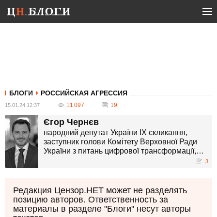
БЛОГИ
РОССИЙСКАЯ АГРЕССИЯ
11 097
19
15.01.24 12:37
Єгор Чернєв
народний депутат України IX скликання,
заступник голови Комітету Верховної Ради
України з питань цифрової трансформації,
Голова Постійної Делегації України у
3
Парламентській Асамблеї НАТО
Редакция Цензор.НЕТ может не разделять
позицию авторов. Ответственность за
материалы в разделе "Блоги" несут авторы