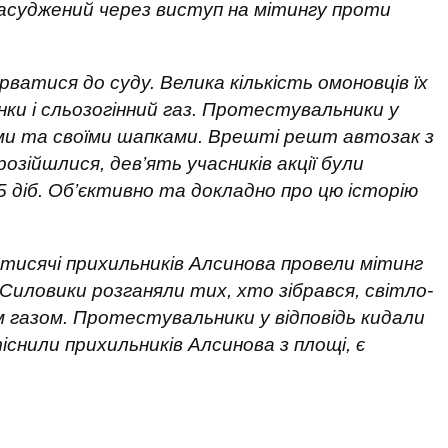
 засуджений через виступ на мітингу проти
атися до суду. Велика кількість омоновців їх
ки і сльозогінний газ. Протестувальники у
ками та своїми шапками. Врешті решт автозак з
озійшлися, дев’ять учасників акції були
5 діб. Об’єктивно та докладно про цю історію
я тисячі прихильників Алсинова провели мітинг
Силовики розганяли тих, хто зібрався, світло-
 газом. Протестувальники у відповідь кидали
тіснили прихильників Алсинова з площі, є