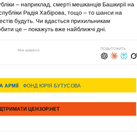
убліки – наприклад, смерті мешканців Башкирії на
республіки Радія Хабірова, тощо – то шанси на
естів будуть. Чи вдасться прихильникам
бити це – покажуть вже найближчі дні.
ПОДЫТОЖИТЬ:
Мне нравится