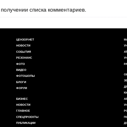
получении списка комментариев.
ЦЕНЗОР.НЕТ
М
НОВОСТИ
У
СОБЫТИЯ
А
РЕЗОНАНС
У
ФОТО
Р
ВИДЕО
О
ФОТОШОПЫ
З
БЛОГИ
Д
ФОРУМ
К
БИЗНЕС
А
НОВОСТИ
У
ГЛАВНОЕ
Р
СПЕЦПРОЕКТЫ
П
ПУБЛИКАЦИИ
Д