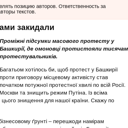
елять позицию авторов. Ответственность за
авторы текстов.
ами закидали
Проміжні підсумки масового протесту у
Башкирії, де омоновці протистояли тисячам
протестувальників.
Багатьом хотілось би, щоб протест у Башкирії
проти приговору місцевому активісту став
початком потужної протестної хвилі по всій Росії.
Москви та знищить режим Путіна. Із всіма
цього знищення для нашої країни. Скажу по
бізнесовому ґрунті – перешкоди намірам