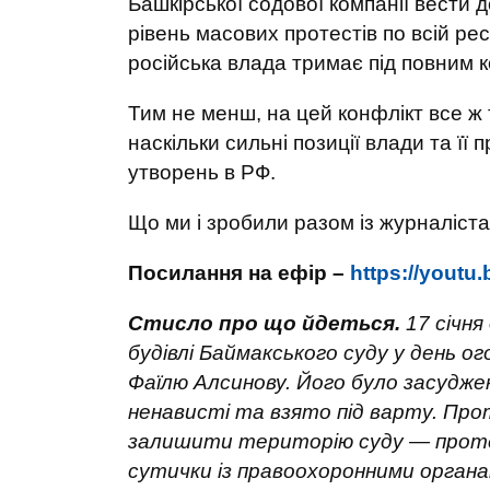
Башкірської содової компанії вести д
рівень масових протестів по всій рес
російська влада тримає під повним 
Тим не менш, на цей конфлікт все ж т
наскільки сильні позиції влади та її
утворень в РФ.
Що ми і зробили разом із журналіста
Посилання на ефір –
https://yout
Стисло про що йдеться.
17 січня
будівлі Баймакського суду у день 
Фаїлю Алсинову. Його було засудже
ненависті та взято під варту. Прот
залишити територію суду — проте
сутички із правоохоронними органам