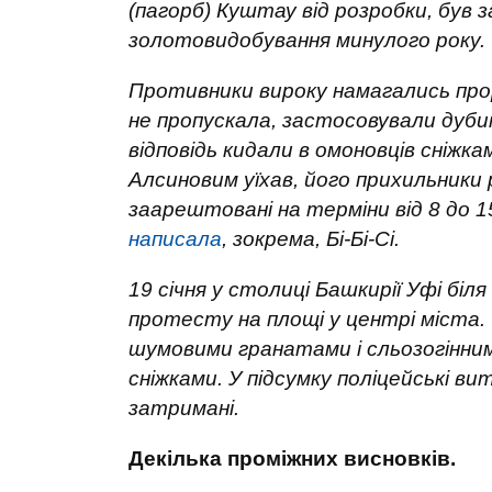
(пагорб) Куштау від розробки, був
золотовидобування минулого року.
Противники вироку намагались прорв
не пропускала, застосовували дубин
відповідь кидали в омоновців сніж
Алсиновим уїхав, його прихильники р
заарештовані на терміни від 8 до 1
написала
, зокрема, Бі-Бі-Сі.
19 січня у столиці Башкирії Уфі біл
протесту на площі у центрі міста. 
шумовими гранатами і сльозогінним
сніжками. У підсумку поліцейські ви
затримані.
Декілька проміжних висновків.