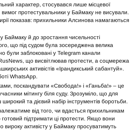
льний характер, стосувався лише місцевої
 вимог протестувальники у Баймаку не висували.
шкирії показав: прихильники Алсинова намагаються
 у Баймаку й до зростання чисельності
того, що під судом була зосереджена велика
но були заблоковані у Telegram канали
 RusNews, що висвітлював протести, а соцмережа
шкирських активістів «Ірандикський сабантуй».
оботі WhatsApp.
ами, поскандувати «Свобода!» і «Ганьба!» – це
часники мітингу біля суду. Зрозуміло, що для
 широкий та дієвий набір інструментів боротьби.
 залежатиме від того, чи вдасться прихильникам
 готовий підтримати ці протести. Якщо вони
о вироку активісту у Баймаку просуватимуть