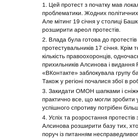
Цей протест з початку мав лока
проблематики. Жодних політичних
Але мітинг 19 січня у столиці Ба
розширити ареол протестів.
Влада була готова до протестів
протестувальників 17 січня. Крім 
кількість правоохоронців, одночас
прихильників Алсинова і видання
«ВКонтакте» заблокувала групу ба
Також у регіоні почалися збої в р
Закидати ОМОН шапками і сніжк
практично все, що могли зробити у
успішного спротиву потрібен більш
Успіх та розростання протестів
Алсинова розширити базу тих, хто
поруч із питанням несправедливог