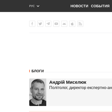
НОВОСТИ
СОБЫТИЯ
РУС
ENG
УКР
БЛОГИ
Андрій Миселюк
Політолог, директор експертно-а