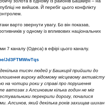
обичу золота в одному із районів Башкирії – на
публіці не вийшов. Й перебіг цього конфлікту
контролем.
аки варто звернути увагу. Бо він показав,
 противників у одному із впливових національних
ми 7 каналу (Одеса) в ефірі цього каналу.
u.be/Jd3FTMWwTqs
 декілька тисяч людей у Башкирії прийшли до
оголошення вироку відомому місцевому активісту
но на чотири роки у справі про порушення
е автозак з Алсиновим кілька годин не міг
стувальники перекрили дорогу, почалися
и. Алсинов, який декілька років захищав шихан