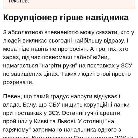
текстов.
Корупціонер гірше навідника
З абсолютною впевненістю можу сказати, хто у
людей викликає сьогодні найбільшу відразу. І
мова піде навіть не про росіян. А про тих, хто
зараз, під час повномасштабної війни,
намагається "нагріти руки" на поставках у ЗСУ
по завищених цінах. Таких люди готові просто
розривати.
Певен, що такий градус напруги відчуває і
влада. Бачу, що СБУ нищить корупційні ланки
при поставках у ЗСУ. Останні гучні арешти
пройшли у Києві та Львові. У столиці "на
гарячому" затримано начальника одного з
управлінь Командування Сил підтримки ЗСУ та