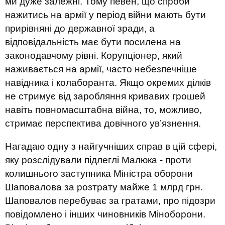
ми дуже залежні. Тому певен, що спроби
нажитись на армії у період війни мають бути
прирівняні до державної зради, а
відповідальність має бути посилена на
законодавчому рівні. Корупціонер, який
наживається на армії, часто небезпечніше
навідника і колаборанта. Якщо окремих ділків
не стримує від заробляння кривавих грошей
навіть повномасштабна війна, то, можливо,
стримає перспектива довічного ув’язнення.
Нагадаю одну з найгучніших справ в цій сфері,
яку розслідували підлеглі Малюка - проти
колишнього заступника Міністра оборони
Шаповалова за розтрату майже 1 млрд грн.
Шаповалов перебуває за гратами, про підозри
повідомлено і інших чиновників Міноборони.