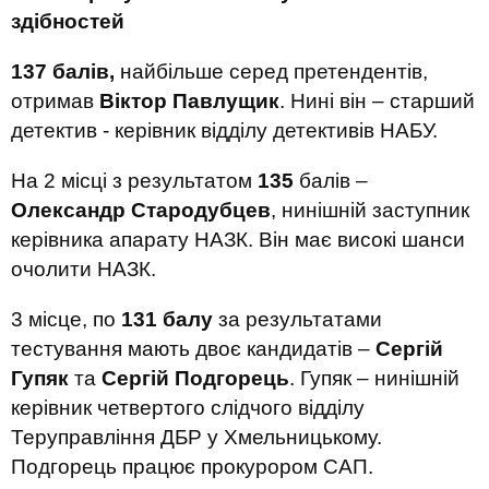
здібностей
137 балів,
найбільше серед претендентів,
отримав
Віктор Павлущик
. Нині він – старший
детектив - керівник відділу детективів НАБУ.
На 2 місці з результатом
135
балів –
Олександр Стародубцев
, нинішній заступник
керівника апарату НАЗК. Він має високі шанси
очолити НАЗК.
3 місце, по
131 балу
за результатами
тестування мають двоє кандидатів –
Сергій
Гупяк
та
Сергій Подгорець
. Гупяк – нинішній
керівник четвертого слідчого відділу
Теруправління ДБР у Хмельницькому.
Подгорець працює прокурором САП.