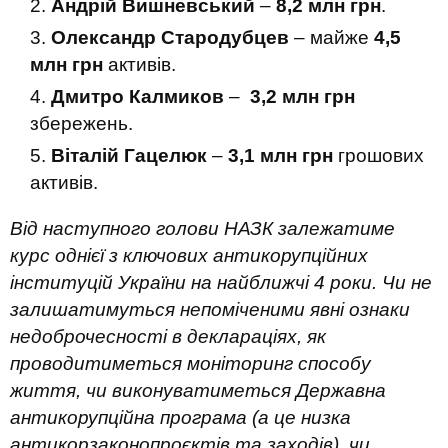
Андрій Вишневський
–
8,2 млн грн
.
Олександр Стародубцев
– майже
4,5
млн грн
активів.
Дмитро Калмиков
–
3,2 млн грн
збережень.
Віталій Гацелюк
–
3,1 млн грн
грошових
активів.
Від наступного голови НАЗК залежатиме
курс однієї з ключових антикорупційних
інституцій України на найближчі 4 роки. Чи не
залишатимуться непоміченими явні ознаки
недоброчесності в деклараціях, як
проводитиметься моніторинг способу
життя, чи виконуватиметься Державна
антикорупційна програма (а це низка
антикорзаконопроєктів та заходів), чи