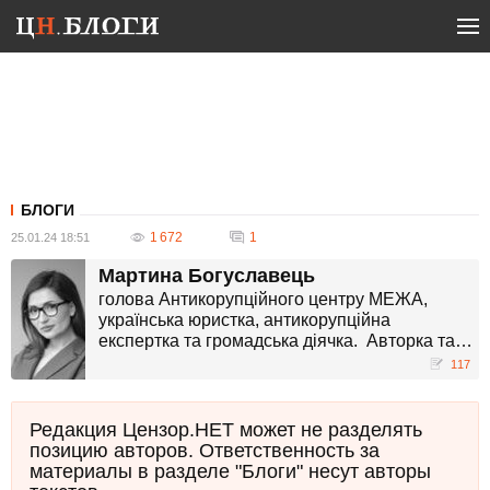
БЛОГИ
1 672
1
25.01.24 18:51
Мартина Богуславець
голова Антикорупційного центру МЕЖА,
українська юристка, антикорупційна
експертка та громадська діячка. Авторка та
ведуча програми розслідувань "На МЕЖІ".
117
Понад 10 років досвіду роботи у GR та
боротьби з корупцією.
Редакция Цензор.НЕТ может не разделять
позицию авторов. Ответственность за
материалы в разделе "Блоги" несут авторы