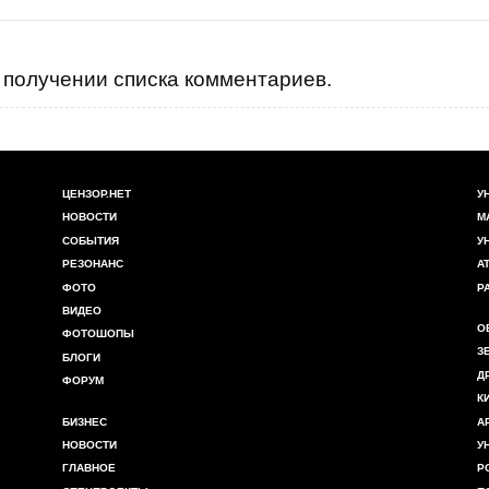
получении списка комментариев.
ЦЕНЗОР.НЕТ
У
НОВОСТИ
М
СОБЫТИЯ
У
РЕЗОНАНС
А
ФОТО
Р
ВИДЕО
О
ФОТОШОПЫ
З
БЛОГИ
Д
ФОРУМ
К
БИЗНЕС
А
НОВОСТИ
У
ГЛАВНОЕ
Р