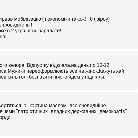
вав мобілізацію ( і економіки також) і 0 ( зіроу)
 впроваджень !
е в 2 українські зарплати!
на!
ого вечора. Відпустку відклала,на день по 10-12
неса.Мужики переоформлюють все на жінок.Кажуть хай
вісить-голі босі взяти нічого,йдем у підпілля.
вертяться, а "картина маслом" все очевидніше.
личчями "патріотичних" владних державних "демократів"
орди.