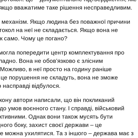
, якщо вважатиме таке рішення несправедливим.
 механізм. Якщо людина без поважної причини
отокол на неї не складається. Якщо вона не
к само. Чому це погано?
змогла попередити центр комплектування про
кладно. Вона не обов’язково є злісним
 Можливо, в неї просто на годину раніше
 це порушення не складуть, вона не зможе
о насправді відбулося.
акону автори написали, що він покликаний
о умов воєнного стану. І справді, військовий
ективними. Однак вони також мусять бути
ого боку, захист своєї держави – це
 не можна ухилятися. Та з іншого – держава має з