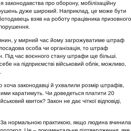
я законодавства про оборону, мобілізаційну
порушень дуже широкий. Наприклад, це може бути
оботодавець взяв на роботу працівника призовног
ж порушення.
янин, у мирний час йому загрожуватиме штраф
посадова особа чи організація, то штраф
н. Під час воєнного стану штрафи ще більші.
себе на підприємстві військовий облік, можливо,
.
о хоча законодавці й ухвалили розмір штрафів,
ними каратимуть. Чи доведеться платити 20
йськовий квиток? Закон не дає чіткої відповіді,
. За нормальною практикою, якщо людина вчинила
ротокол. Це – документальне підтвердження, яке