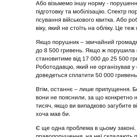
Або візьмемо іншу норму - порушенн
підготовку та мобілізацію. Спектр 
псування військового квитка. Або р
віку, який не стоїть на обліку. Це те
Якщо порушник – звичайний громад
до 8 500 гривень. Якщо ж порушила 
становитиме від 17 000 до 25 500 гр
Роботодавцю, який не організував у 
доведеться сплатити 50 000 гривень
Втім, останнє – лише припущення. Б
вони не пояснили, за що конкретно 
тисяч, якщо ви випадково загубите ві
хоча мав би.
Є ще одна проблема в цьому законі
правопорушення, на неї складають п