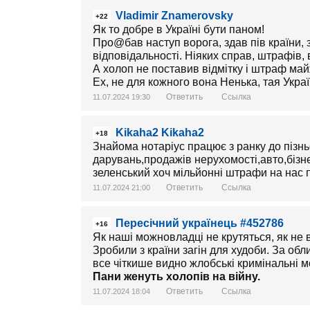
Vladimir Znamerovsky
+22
Як то добре в Україні бути паном!
Про@бав наступ ворога, здав пів країни, зір
відповідальності. Ніяких справ, штрафів,
А холоп не поставив відмітку і штраф майж
Ех, не для кожного вона Ненька, тая Украї
Ответить
Ссылка
11.07.2024 19:30
Kikaha2 Kikaha2
+18
Знайома нотаріус працює з ранку до пізнь
дарувань,продажів нерухомості,авто,біз
зеленський хоч мільйонні штрафи на нас по
Ответить
Ссылка
11.07.2024 21:00
Пересічний українець #452786
+16
Як наші можновладці не крутяться, як не 
Зробили з країни загін для худоби. За об
все чіткише видно жлобські кримінальні м
Пани женуть холопів на війну.
Ответить
Ссылка
11.07.2024 18:04