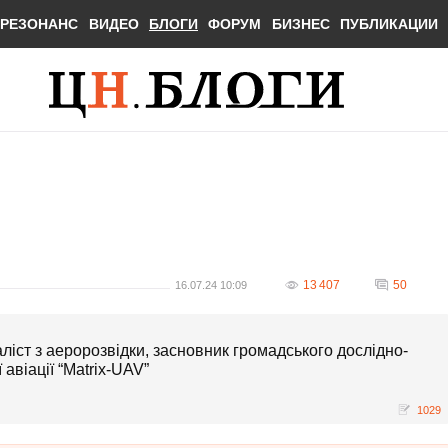
РЕЗОНАНС
ВИДЕО
БЛОГИ
ФОРУМ
БИЗНЕС
ПУБЛИКАЦИИ
13 407
50
16.07.24 10:09
ліст з аеророзвідки, засновник громадського дослідно-
авіації “Matrix-UAV”
1029