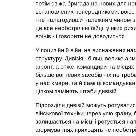
потім свіжа бригада на нових для не
встановлених попередниками, воює сл
і не налагодивши належним чином вза
це все необстріляні бійці, у яких риз
воїнів - і говорити не доводиться.
У поцизійній війні на виснаження на
структуру. Дивізія - більш велике 
фронт, а отже, командири на місцях б
більше вогневих засобів - їх не тре
у нас хмари, та й самі ці командуван
цілком замінять штаби дивізій.
Підрозділи дивізій можуть ротувати
військової техніки через усю країну,
залишається на місці і ротується н
формуваннях приходять не необстрі