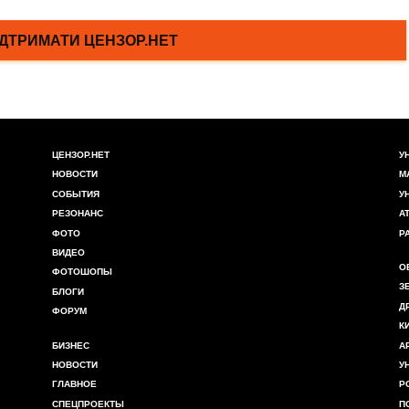
ЦЕНЗОР.НЕТ
У
НОВОСТИ
М
СОБЫТИЯ
У
РЕЗОНАНС
А
ФОТО
Р
ВИДЕО
О
ФОТОШОПЫ
З
БЛОГИ
Д
ФОРУМ
К
БИЗНЕС
А
НОВОСТИ
У
ГЛАВНОЕ
Р
СПЕЦПРОЕКТЫ
П