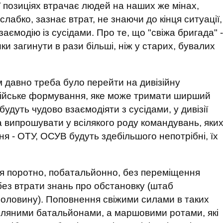
ї позиціях втрачає людей на наших же мінах,
абко, зазнає втрат, не знаючи до кінця ситуації,
ємодію із сусідами. Про те, що "свіжа бригада" -
ики загинути в рази більші, ніж у старих, бувалих
м давно треба було перейти на дивізійну
армійське формування, яке може тримати ширший
удуть чудово взаємодіяти з сусідами, у дивізії
ба випрошувати у всілякого роду командувань, яки
ня - ОТУ, ОСУВ будуть здебільшого непотрібні, їх
ся поротно, побатальйонно, без переміщення
 без втрати знань про обстановку (штаб
аполовину). Поповнення свіжими силами в таких
ляними батальйонами, а маршовими ротами, які