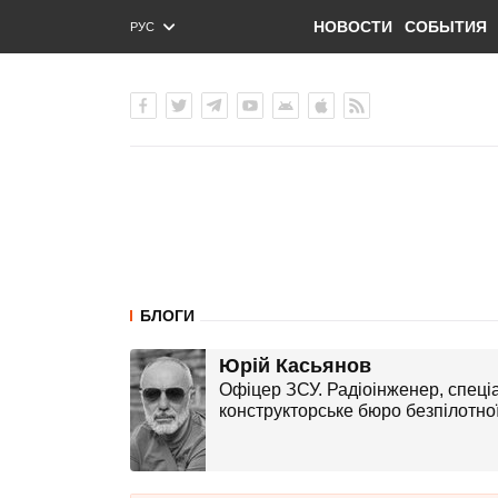
НОВОСТИ
СОБЫТИЯ
РУС
ENG
УКР
БЛОГИ
Юрій Касьянов
Офіцер ЗСУ. Радіоінженер, спеціа
конструкторське бюро безпілотної 