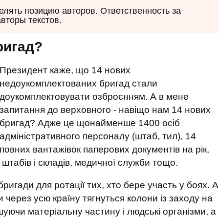
елять позицию авторов. Ответственность за
авторы текстов.
ригад?
Президент каже, що 14 нових
недоукомплектованих бригад стали
доукомплектовувати озброєнням. А в мене
запитання до верховного - навіщо нам 14 нових
бригад? Адже це щонайменше 1400 осіб
адміністративного персоналу (штаб, тил), 14
повних вантажівок паперових документів на рік,
штабів і складів, медичної служби тощо.
бригади для ротації тих, хто бере участь у боях. А
и через усю країну тягнуться колони із заходу на
ношуючи матеріальну частину і людські організми, а