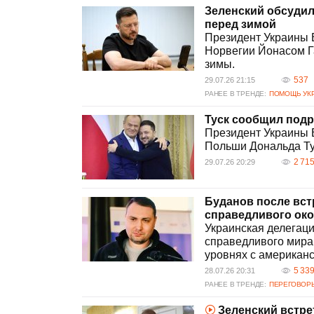
Мировое сообщество активно 
Зеленский обсудил
Европейские страны, включая
перед зимой
на Россию. Организации, как
Президент Украины 
снизить напряженность.
Норвегии Йонасом Г
зимы.
537
29.07.26 21:15
РАНЕЕ В ТРЕНДЕ:
ПОМОЩЬ УКР
Туск сообщил подр
Президент Украины
Польши Дональда Тус
2 71
29.07.26 20:29
Буданов после вст
справедливого ок
Украинская делегац
справедливого мира
уровнях с американ
5 33
28.07.26 20:31
РАНЕЕ В ТРЕНДЕ:
ПЕРЕГОВОР
Зеленский встре