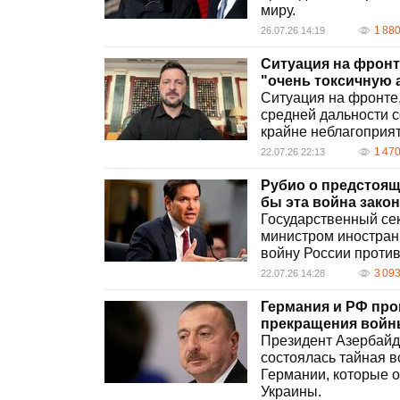
миру.
1 88
26.07.26 14:19
Ситуация на фронт
"очень токсичную 
Ситуация на фронте,
средней дальности с
крайне неблагоприят
1 47
22.07.26 22:13
Рубио о предстоящ
бы эта война зако
Государственный се
министром иностран
войну России против
3 09
22.07.26 14:28
Германия и РФ про
прекращения войны
Президент Азербайдж
состоялась тайная 
Германии, которые 
Украины.