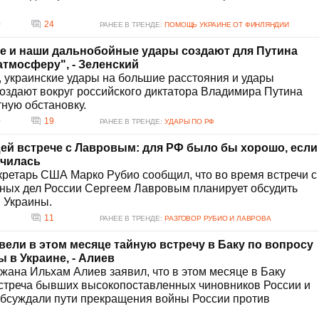
0
24
РАНЕЕ В ТРЕНДЕ:
ПОМОЩЬ УКРАИНЕ ОТ ФИНЛЯНДИИ
е и наши дальнобойные удары создают для Путина
атмосферу", - Зеленский
 украинские удары на большие расстояния и удары
оздают вокруг российского диктатора Владимира Путина
ную обстановку.
0
19
РАНЕЕ В ТРЕНДЕ:
УДАРЫ ПО РФ
ей встрече с Лавровым: для РФ было бы хорошо, если
нчилась
кретарь США Марко Рубио сообщил, что во время встречи с
ных дел России Сергеем Лавровым планирует обсудить
 Украины.
3
11
РАНЕЕ В ТРЕНДЕ:
РАЗГОВОР РУБИО И ЛАВРОВА
вели в этом месяце тайную встречу в Баку по вопросу
 в Украине, - Алиев
ана Ильхам Алиев заявил, что в этом месяце в Баку
встреча бывших высокопоставленных чиновников России и
обсуждали пути прекращения войны России против