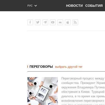
НОВОСТИ
СОБЫТИЯ
РУС
ENG
УКР
ПЕРЕГОВОРЫ
выбрать другой тег
Переговорный процесс между 
сообщества. Президент Украи
окружения Владимира Путина.
обострения в Киеве. Турецки
диалога, в то время как прем
возобновления переговорного 