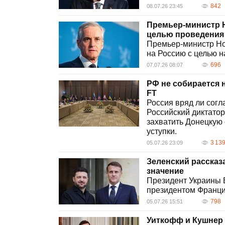
842
08.07.26 23:45
Премьер-министр Н
целью проведения 
Премьер-министр Но
на Россию с целью н
696
07.07.26 08:07
РФ не собирается 
FT
Россия вряд ли согл
Российский диктато
захватить Донецкую 
уступки.
3 13
05.07.26 23:09
Зеленский рассказ
значение
Президент Украины 
президентом Франц
798
05.07.26 15:51
Уиткофф и Кушнер 