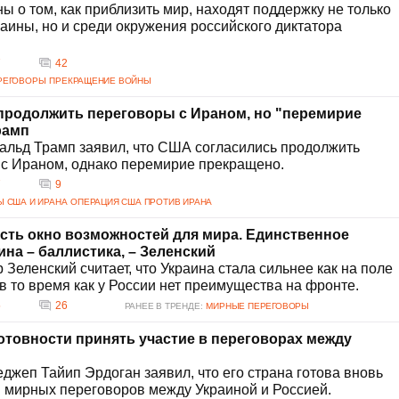
 о том, как приблизить мир, находят поддержку не только
аины, но и среди окружения российского диктатора
7
42
РЕГОВОРЫ
ПРЕКРАЩЕНИЕ ВОЙНЫ
продолжить переговоры с Ираном, но "перемирие
рамп
льд Трамп заявил, что США согласились продолжить
с Ираном, однако перемирие прекращено.
7
9
 США И ИРАНА
ОПЕРАЦИЯ США ПРОТИВ ИРАНА
есть окно возможностей для мира. Единственное
на – баллистика, – Зеленский
Зеленский считает, что Украина стала сильнее как на поле
, в то время как у России нет преимущества на фронте.
5
26
РАНЕЕ В ТРЕНДЕ:
МИРНЫЕ ПЕРЕГОВОРЫ
готовности принять участие в переговорах между
джеп Тайип Эрдоган заявил, что его страна готова вновь
я мирных переговоров между Украиной и Россией.