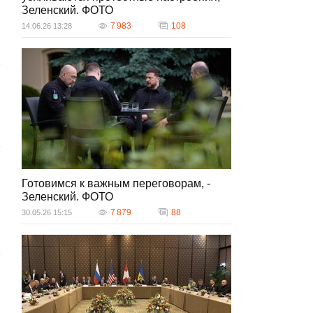
Зеленский. ФОТО
7 983
108
14.06.26 13:28
Готовимся к важным переговорам, -
Зеленский. ФОТО
7 879
88
30.05.26 15:15