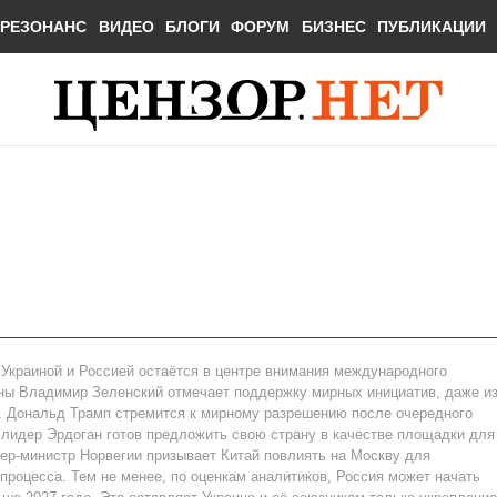
РЕЗОНАНС
ВИДЕО
БЛОГИ
ФОРУМ
БИЗНЕС
ПУБЛИКАЦИИ
Украиной и Россией остаётся в центре внимания международного
ны Владимир Зеленский отмечает поддержку мирных инициатив, даже и
 Дональд Трамп стремится к мирному разрешению после очередного
й лидер Эрдоган готов предложить свою страну в качестве площадки для
ьер-министр Норвегии призывает Китай повлиять на Москву для
процесса. Тем не менее, по оценкам аналитиков, Россия может начать