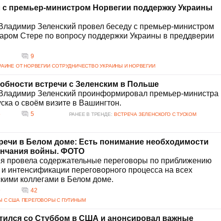
ищет пути для дипломатического урегулирования конфликта.
 с премьер-министром Норвегии поддержку Украины
 Францию и Эстонию, ведут переговоры о способах усиления давления
 ООН, также призывают стороны вернуться к мирному диалогу, чтобы
Владимир Зеленский провел беседу с премьер-министром
аром Стере по вопросу поддержки Украины в преддверии
9
АИНЕ ОТ НОРВЕГИИ
СОТРУДНИЧЕСТВО УКРАИНЫ И НОРВЕГИИ
обности встречи с Зеленским в Польше
 Владимир Зеленский проинформировал премьер-министра
ка о своём визите в Вашингтон.
5
5
РАНЕЕ В ТРЕНДЕ:
ВСТРЕЧА ЗЕЛЕНСКОГО С ТУСКОМ
речи в Белом доме: Есть понимание необходимости
ончания войны. ФОТО
ия провела содержательные переговоры по приближению
 и интенсификации переговорного процесса на всех
скими коллегами в Белом доме.
9
42
Ы С США
ПЕРЕГОВОРЫ С ПУТИНЫМ
тился со Стуббом в США и анонсировал важные