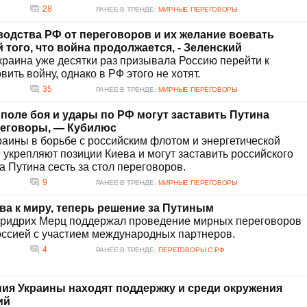
3
28
РАНЕЕ В ТРЕНДЕ:
МИРНЫЕ ПЕРЕГОВОРЫ
водства РФ от переговоров и их желание воевать
того, что война продолжается, - Зеленский
Украина уже десятки раз призывала Россию перейти к
ить войну, однако в РФ этого не хотят.
7
35
РАНЕЕ В ТРЕНДЕ:
МИРНЫЕ ПЕРЕГОВОРЫ
 поле боя и удары по РФ могут заставить Путина
реговоры, — Кубилюс
аины в борьбе с российским флотом и энергетической
укрепляют позиции Киева и могут заставить российского
 Путина сесть за стол переговоров.
9
РАНЕЕ В ТРЕНДЕ:
МИРНЫЕ ПЕРЕГОВОРЫ
ва к миру, теперь решение за Путиным
ридрих Мерц поддержал проведение мирных переговоров
оссией с участием международных партнеров.
4
РАНЕЕ В ТРЕНДЕ:
ПЕРЕГОВОРЫ С РФ
я Украины находят поддержку и среди окружения
ий