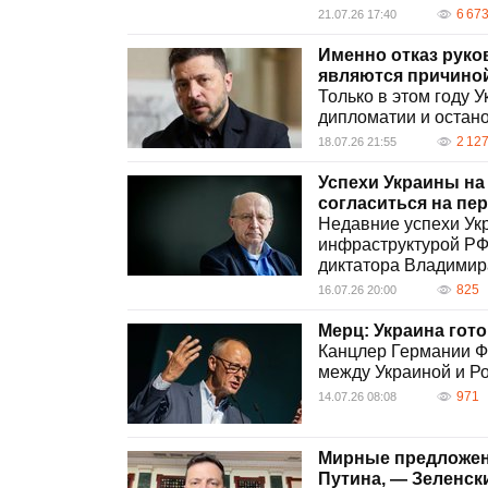
6 67
21.07.26 17:40
Именно отказ руко
являются причиной 
Только в этом году 
дипломатии и останов
2 12
18.07.26 21:55
Успехи Украины на
согласиться на пе
Недавние успехи Укр
инфраструктурой РФ 
диктатора Владимира
825
16.07.26 20:00
Мерц: Украина гото
Канцлер Германии Ф
между Украиной и Р
971
14.07.26 08:08
Мирные предложени
Путина, — Зеленск