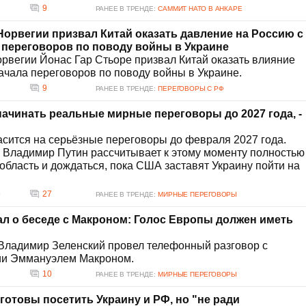
9
РАНЕЕ В ТРЕНДЕ:
САММИТ НАТО В АНКАРЕ
орвегии призвал Китай оказать давление на Россию с
переговоров по поводу войны в Украине
рвегии Йонас Гар Стьоре призвал Китай оказать влияние
ачала переговоров по поводу войны в Украине.
9
РАНЕЕ В ТРЕНДЕ:
ПЕРЕГОВОРЫ С РФ
начинать реальные мирные переговоры до 2027 года, -
асится на серьёзные переговоры до февраля 2027 года.
р Владимир Путин рассчитывает к этому моменту полностью
область и дождаться, пока США заставят Украину пойти на
9
27
РАНЕЕ В ТРЕНДЕ:
МИРНЫЕ ПЕРЕГОВОРЫ
ал о беседе с Макроном: Голос Европы должен иметь
Владимир Зеленский провел телефонный разговор с
ии Эммануэлем Макроном.
10
РАНЕЕ В ТРЕНДЕ:
МИРНЫЕ ПЕРЕГОВОРЫ
готовы посетить Украину и РФ, но "не ради