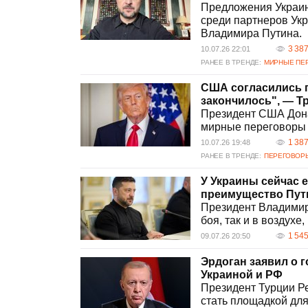
Предложения Украины
среди партнеров Укр
Владимира Путина.
3 38
10.07.26 22:01
РАНЕЕ В ТРЕНДЕ:
МИРНЫЕ ПЕ
США согласились 
закончилось", — Т
Президент США Дона
мирные переговоры 
1 38
10.07.26 19:48
РАНЕЕ В ТРЕНДЕ:
ПЕРЕГОВОРЫ
У Украины сейчас 
преимущество Пути
Президент Владимир 
боя, так и в воздухе
1 54
09.07.26 20:50
Эрдоган заявил о 
Украиной и РФ
Президент Турции Ре
стать площадкой дл