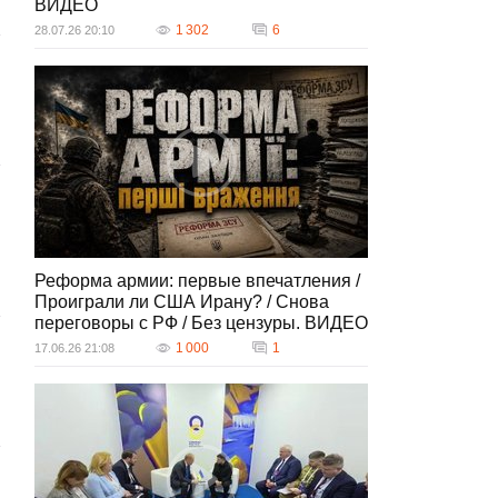
ВИДЕО
1 302
6
28.07.26 20:10
Реформа армии: первые впечатления /
Проиграли ли США Ирану? / Снова
переговоры с РФ / Без цензуры. ВИДЕО
1 000
1
17.06.26 21:08