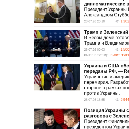
дипломатические в
Президент Украины 
Александром Стубб
1 30
28.07.26 20:10
Трамп и Зеленский
В Белом доме готов
Трампа и Владимира 
1 50
28.07.26 00:03
РАНЕЕ В ТРЕНДЕ:
ВИЗИТ ЗЕЛЕ
Украина и США обс
переданы РФ, — Re
Украинские и амери
перемирия. Разрабо
стороне в рамках н
против Украины.
6 94
26.07.26 16:55
Позиция Украины си
разговора с Зелен
Президент Финлянди
президентом Украины