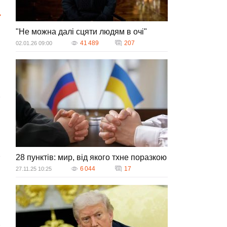
"Не можна далі сцяти людям в очі"
41 489
207
02.01.26 09:00
28 пунктів: мир, від якого тхне поразкою
6 044
17
27.11.25 10:25