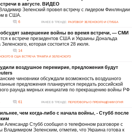
стречи в августе. ВИДЕО
Владимир Зеленский провел встречу с лидером Финляндии
ом в США.
2
6
РАНЕЕ В ТРЕНДЕ:
РАЗГОВОР ЗЕЛЕНСКОГО И СТУББА
 обсудят завершение войны во время встречи, — СМИ
ятся к встрече президентов США и Украины Дональда
Зеленского, которая состоится 28 июля.
0
14
НСКОГО В США
ВСТРЕЧА ТРАМПА И ЗЕЛЕНСКОГО
удили воздушное перемирие, предложения будут
uters
канские чиновники обсуждали возможность воздушного
танные предложения планируется передать российской
ового раунда мирных инициатив по прекращению войны РФ
4
61
РАНЕЕ В ТРЕНДЕ:
ПЕРЕГОВОРЫ О ПРЕКРАЩЕНИИ ОГНЯ
льнее, чем когда-либо с начала войны, - Стубб после
ским
и Александр Стубб сообщил о телефонном разговоре с
 Владимиром Зеленским, отметив, что Украина готова к