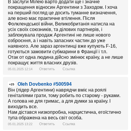
В заслуги Мілею варто додати ще і значне
покращення відносин Аргентини з Заходом. І хоча
на перший погляд це досить туманне визначення,
але воно має практичне втілення. Після
Фолклендської війни, Великобританія натисла на
усіх своїх союзників, та ділових партнерів, і
заблокувала продаж Аргентині не лише нового
озброєння, а і навіть запасних частин до уже
наявного. Але зараз аргентинці вже купують F-16,
готуються замовити субмарини в Франції і т.п.
Отак от одна людина дійсно змінює країну, а не лише
покращує життя власних друзів.
Ответить
Ссылка
05.01.2025 12:14
Oleh Dovbenko #500594
+25
Він (лідер Аргентини) наврядчи вміє на роялі
геніталіями грати, тому робить по старому - руками.
А голова не для гримас, а для думки за країну. І
виходить все.
Нам дістався низкопробна, нарцистична, егоїстично
тупа ображена на весь світ особа.
Ответить
Ссылка
05.01.2025 13:22