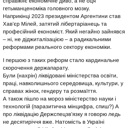
справжнє економічне диво, а не оця
гетьманценоміка головного мозку.
Наприкінці 2023 президентом Аргентини став
Хав’єр Мілей, затятий лібертаріанець та
професійний економіст. Який негайно зайнявся
– ні, не діджиталізацією – а радикальними
реформами реального сектору економіки.
І першою з таких реформ стало кардинальне
скорочення держапарату.
Були (нахрін) ліквідовані міністерства освіти,
праці, навколишнього середовища, культури, у
справах жінок, гендеру та розмаїття.
А також пішло на мороз міністерство науки і
технологій (паразитична мінцифра, спиш?) А
про ліквідацію Держспецзв’язку я говорю ледь
не десятиріччя вже. Натомість в Україні