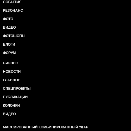
Мілея, про Європу взагалі мовчу, бо нам до Польші
СОБЫТИЯ
вже, як до Місяця пішки...
РЕЗОНАНС
ФОТО
ВИДЕО
ФОТОШОПЫ
БЛОГИ
ФОРУМ
БИЗНЕС
НОВОСТИ
ГЛАВНОЕ
СПЕЦПРОЕКТЫ
ПУБЛИКАЦИИ
КОЛОНКИ
ВИДЕО
МАССИРОВАННЫЙ КОМБИНИРОВАННЫЙ УДАР