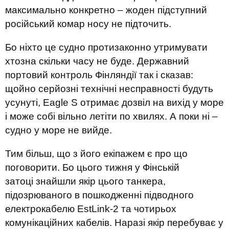
максимально конкретно – жоден підступний
російський комар носу не підточить.
Бо ніхто це судно протизаконно утримувати
хтозна скільки часу не буде. Державний
портовий контроль Фінляндії так і сказав:
щойно серйозні технічні несправності будуть
усунуті, Eagle S отримає дозвіл на вихід у море
і може собі вільно летіти по хвилях. А поки ні –
судно у море не вийде.
Тим більш, що з його екіпажем є про що
поговорити. Бо цього тижня у Фінській
затоці знайшли якір цього танкера,
підозрюваного в пошкодженні підводного
електрокабелю EstLink-2 та чотирьох
комунікаційних кабелів. Наразі якір перебуває у