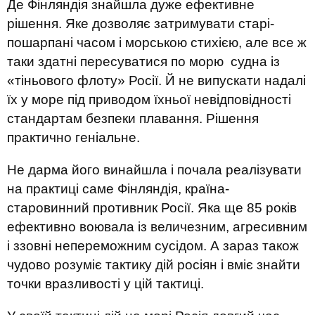
Де Фінляндія знайшла дуже ефективне
рішення. Яке дозволяє затримувати старі-
пошарпані часом і морською стихією, але все ж
таки здатні пересуватися по морю судна із
«тіньового флоту» Росії. Й не випускати надалі
їх у море під приводом їхньої невідповідності
стандартам безпеки плавання. Рішення
практично геніальне.
Не дарма його винайшла і почала реалізувати
на практиці саме Фінляндія, країна-
старовинний противник Росії. Яка ще 85 років
ефективно воювала із величезним, агресивним
і ззовні непереможним сусідом. А зараз також
чудово розуміє тактику дій росіян і вміє знайти
точки вразливості у цій тактиці.