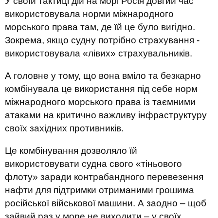
У своїй тактиці дій на морі Росія довгий час
використовувала норми міжнародного
морського права там, де їй це було вигідно.
Зокрема, якщо судну потрібно страхування -
використовувала «лівих» страхувальників.
А головне у тому, що вона вміло та безкарно
комбінувала це використання під себе норм
міжнародного морського права із таємними
атаками на критично важливу інфраструктуру
своїх західних противників.
Це комбінування дозволяло їй
використовувати судна свого «тіньового
флоту» заради контрабандного перевезення
нафти для підтримки отриманими грошима
російської військової машини. А заодно – щоб
зайвий раз у море не виходити – у своїх