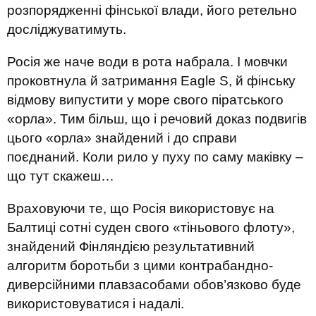
розпорядженні фінської влади, його ретельно
досліджуватимуть.
Росія же наче води в рота набрала. І мовчки
проковтнула й затримання Eagle S, й фінську
відмову випустити у море свого піратського
«орла». Тим більш, що і речовий доказ подвигів
цього «орла» знайдений і до справи
поєднаний. Коли рило у пуху по саму маківку –
що тут скажеш…
Враховуючи те, що Росія використовує на
Балтиці сотні суден свого «тіньового флоту»,
знайдений Фінляндією результативний
алгоритм боротьби з цими контрабандно-
диверсійними плавзасобами обов’язково буде
використовуватися і надалі.