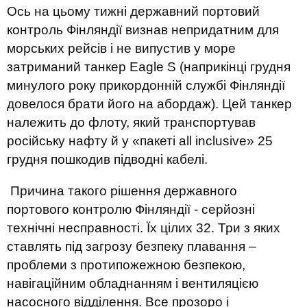
Ось на цьому тижні державний портовий
контроль Фінляндії визнав непридатним для
морських рейсів і не випустив у море
затриманий танкер Eagle S (наприкінці грудня
минулого року прикордонній службі Фінляндії
довелося брати його на абордаж). Цей танкер
належить до флоту, який транспортував
російську нафту й у «пакеті all inclusive» 25
грудня пошкодив підводні кабелі.
Причина такого рішення державного
портового контролю Фінляндії - серйозні
технічні несправності. Їх цілих 32. Три з яких
ставлять під загрозу безпеку плавання –
проблеми з протипожежною безпекою,
навігаційним обладнанням і вентиляцією
насосного відділення. Все прозоро і