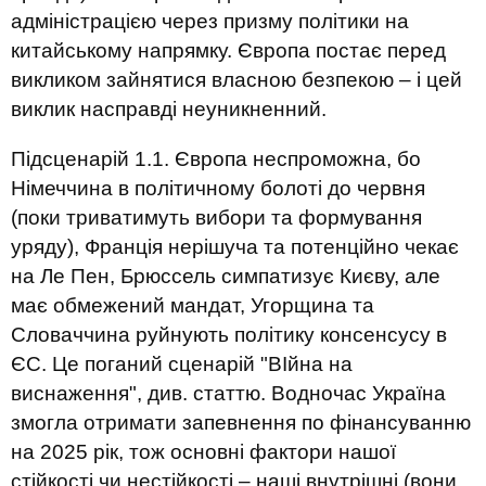
адміністрацією через призму політики на
китайському напрямку. Європа постає перед
викликом зайнятися власною безпекою – і цей
виклик насправді неуникненний.
Підсценарій 1.1. Європа неспроможна, бо
Німеччина в політичному болоті до червня
(поки триватимуть вибори та формування
уряду), Франція нерішуча та потенційно чекає
на Ле Пен, Брюссель симпатизує Києву, але
має обмежений мандат, Угорщина та
Словаччина руйнують політику консенсусу в
ЄС. Це поганий сценарій "ВІйна на
виснаження", див. статтю. Водночас Україна
змогла отримати запевнення по фінансуванню
на 2025 рік, тож основні фактори нашої
стійкості чи нестійкості – наші внутрішні (вони