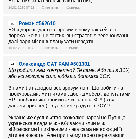
Бо за них зараз боляче б'ють по пиці.
Ответить
Ссылка
10.02.2025 07:19
Роман #562610
+6
PS я доречі здається зрозумів чому так хейтять
пороха. Бо він не тактик, він стратег. А зеленоблазні
далі пари місяців планувати нездатні.
Ответить
Ссылка
10.02.2025 10:35
Олександр САТ РАМ #601301
+6
Що робити нам конкретно? Те саме. Або ти в ЗСУ,
або всі можливі сили віддаєш допомозі ЗСУ.
З нами ( з народом все зрозуміло ) . Що робити - з
прокурорами, митниками , дбр -шмебер , депутатами
ВР і шоблом чиновників - які і в не в ЗСУ ( хоч
давали присягу ) і з усіх сил крадуть в ЗСУ ?
Українське суспільство розколює наразі не Путін ,а
українська влада між - вбиваючи клин між
військовими і цивільними - яка сама не воює ,ні її
діти не воюють . Але при цьому гарно переклавши