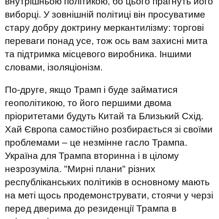
внутрішньою політикою, бо цього прагнуть його
виборці. У зовнішній політиці він просуватиме
стару добру доктрину меркантилізму: торгові
переваги понад усе, тож ось вам захисні мита
та підтримка місцевого виробника. Іншими
словами, ізоляціонізм.
По-друге, якщо Трамп і буде займатися
геополітикою, то його першими двома
пріоритетами будуть Китай та Близький Схід.
Хай Європа самостійно розбирається зі своїми
проблемами – це незмінне гасло Трампа.
Україна для Трампа вторинна і в цілому
незрозуміла. "Мирні плани" різних
республіканських політиків в основному мають
на меті щось продемонструвати, стоячи у черзі
перед дверима до резиденції Трампа в