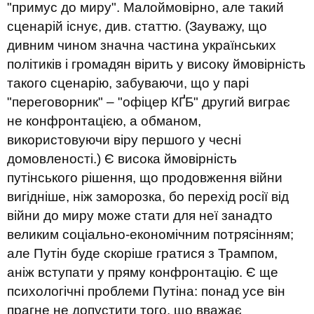
"примус до миру". Малоймовірно, але такий
сценарій існує, див. статтю. (Зауважу, що
дивним чином значна частина українських
політиків і громадян вірить у високу ймовірність
такого сценарію, забуваючи, що у парі
"переговорник" – "офіцер КҐБ" другий виграє
не конфронтацією, а обманом,
використовуючи віру першого у чесні
домовленості.) Є висока ймовірність
путінського рішення, що продовження війни
вигідніше, ніж заморозка, бо перехід росії від
війни до миру може стати для неї занадто
великим соціально-економічним потрясінням;
але Путін буде скоріше гратися з Трампом,
аніж вступати у пряму конфронтацію. Є ще
психологічні проблеми Путіна: понад усе він
прагне не допустити того, що вважає