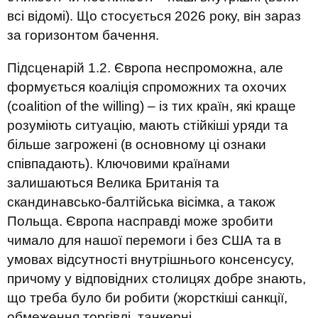
всі відомі). Що стосується 2026 року, він зараз
за горизонтом бачення.
Підсценарій 1.2. Європа неспроможна, але
формується коаліція спроможних та охочих
(coalition of the willing) – із тих країн, які краще
розуміють ситуацію, мають стійкіші уряди та
більше загрожені (в основному ці ознаки
співпадають). Ключовими країнами
залишаються Велика Британія та
скандинавсько-балтійська вісімка, а також
Польща. Європа насправді може зробити
чимало для нашої перемоги і без США та в
умовах відсутності внутрішнього консенсусу,
причому у відповідних столицях добре знають,
що треба було би робити (жорсткіші санкції,
обмеження торгівлі, танкерні