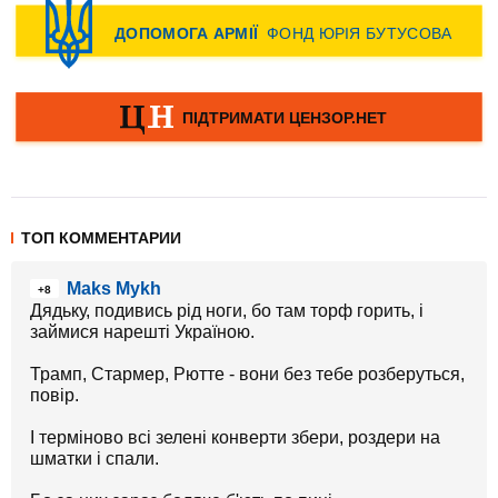
ТОП КОММЕНТАРИИ
Maks Mykh
+8
Дядьку, подивись рід ноги, бо там торф горить, і
займися нарешті Україною.
Трамп, Стармер, Рютте - вони без тебе розберуться,
повір.
І терміново всі зелені конверти збери, роздери на
шматки і спали.