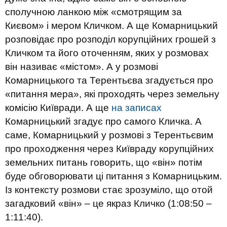
сполучною ланкою між «смотрящим за
Києвом» і мером Кличком. А ще Комарницький
розповідає про розподіл корупційних грошей з
Кличком та його оточенням, яких у розмовах
він називає «містом». А у розмові
Комарницького та Терентьєва згадується про
«питання мера», які проходять через земельну
комісію Київради. А ще
на записах
Комарницький згадує про самого Кличка. А
саме, Комарницький у розмові з Терентьєвим
про проходження через Київраду корупційних
земельних питань говорить, що «він» потім
буде обговорювати ці питання з Комарницьким.
Із контексту розмови стає зрозуміло, що отой
загадковий «він» – це якраз Кличко (1:08:50 –
1:11:40).