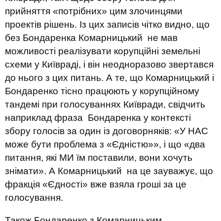
прийняття «потрібних» цим злочинцями
проектів рішень. Із цих записів чітко видно, що
без Бондаренка Комарницький не мав
можливості реалізувати корупційні земельні
схеми у Київраді, і він неодноразово звертався
до нього з цих питань. А те, що Комарницький і
Бондаренко тісно працюють у корупційному
тандемі при голосуваннях Київради, свідчить
наприклад фраза Бондаренка у контексті
збору голосів за один із договорняків: «У НАС
може бути проблема з «Єдністю»», і що «два
питання, які МИ їм поставили, вони хочуть
знімати». А Комарницький на це зауважує, що
фракція «Єдності» вже взяла гроші за це
голосування.
Також Бондаренко з Комарницьким