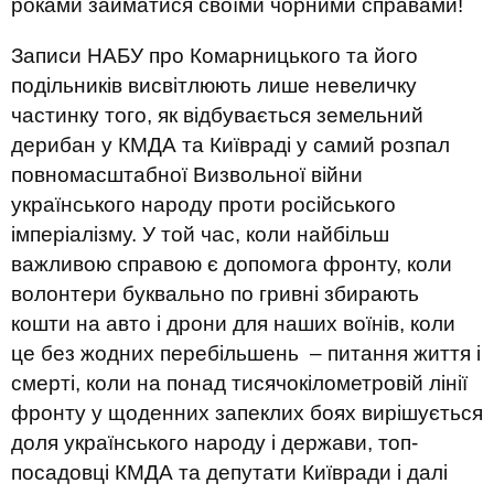
роками займатися своїми чорними справами!
Записи НАБУ про Комарницького та його
подільників висвітлюють лише невеличку
частинку того, як відбувається земельний
дерибан у КМДА та Київраді у самий розпал
повномасштабної Визвольної війни
українського народу проти російського
імперіалізму. У той час, коли найбільш
важливою справою є допомога фронту, коли
волонтери буквально по гривні збирають
кошти на авто і дрони для наших воїнів, коли
це без жодних перебільшень – питання життя і
смерті, коли на понад тисячокілометровій лінії
фронту у щоденних запеклих боях вирішується
доля українського народу і держави, топ-
посадовці КМДА та депутати Київради і далі