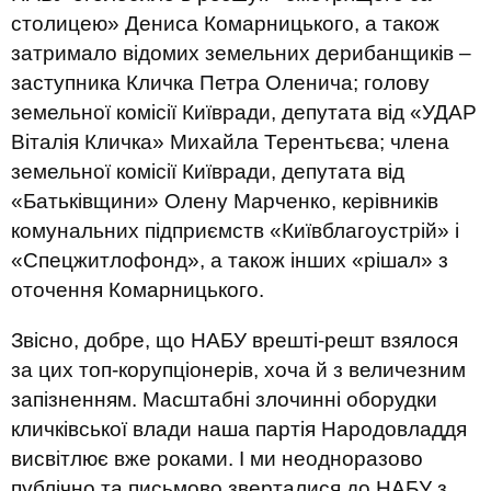
столицею» Дениса Комарницького, а також
затримало відомих земельних дерибанщиків –
заступника Кличка Петра Оленича; голову
земельної комісії Київради, депутата від «УДАР
Віталія Кличка» Михайла Терентьєва; члена
земельної комісії Київради, депутата від
«Батьківщини» Олену Марченко, керівників
комунальних підприємств «Київблагоустрій» і
«Спецжитлофонд», а також інших «рішал» з
оточення Комарницького.
Звісно, добре, що НАБУ врешті-решт взялося
за цих топ-корупціонерів, хоча й з величезним
запізненням. Масштабні злочинні оборудки
кличківської влади наша партія Народовладдя
висвітлює вже роками. І ми неодноразово
публічно та письмово зверталися до НАБУ з