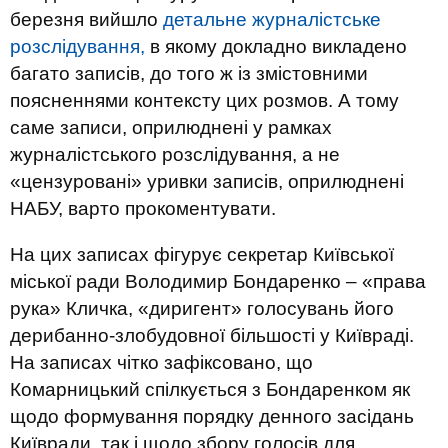
березня вийшло
детальне журналістське
розслідування,
в якому докладно викладено
багато записів, до того ж із змістовними
поясненнями контексту цих розмов. А тому
саме записи, оприлюднені у рамках
журналістського розслідування, а не
«цензуровані» уривки записів, оприлюднені
НАБУ, варто прокоментувати.
На цих записах фігурує секретар Київської
міської ради Володимир Бондаренко – «права
рука» Кличка, «диригент» голосувань його
дерибанно-злобудовної більшості у Київраді.
На записах чітко зафіксовано, що
Комарницький спілкується з Бондаренком як
щодо формування порядку денного засідань
Київради, так і щодо збору голосів для