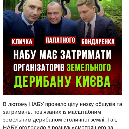
В лютому НАБУ провело цілу низку обшуків та
затримань, пов’язаних із масштабним
земельним дерибаном столичної землі. Так,
НАБУ оголосило в розшук «смотрящего за