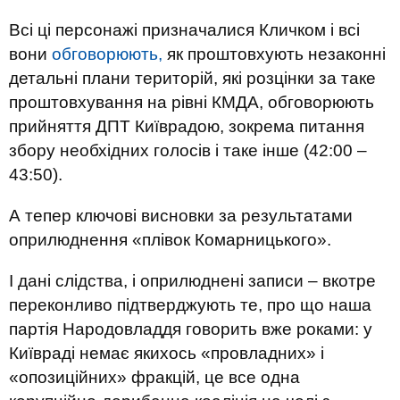
Всі ці персонажі призначалися Кличком і всі
вони
обговорюють,
як проштовхують незаконні
детальні плани територій, які розцінки за таке
проштовхування на рівні КМДА, обговорюють
прийняття ДПТ Київрадою, зокрема питання
збору необхідних голосів і таке інше (42:00 –
43:50).
А тепер ключові висновки за результатами
оприлюднення «плівок Комарницького».
І дані слідства, і оприлюднені записи – вкотре
переконливо підтверджують те, про що наша
партія Народовладдя говорить вже роками: у
Київраді немає якихось «провладних» і
«опозиційних» фракцій, це все одна