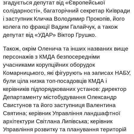
згадується депутат від «Європейської
солідарності», багаторічний секретар Київради
і заступник Кличка Володимир Прокопів, його
колега по фракції Вадим Галайчук, а також
депутат від «УДАР» Віктор Грушко.
Також, окрім Оленича та інших названих вище
персонажів з КМДА безпосередніми
учасниками корупційних оборудок
Комарницького, які фігурують на записах НАБУ,
були ціла низка топ-посадовців КМДА і
керівників підпорядкованих установ: директор
Департаменту містобудування Олександр
Свистунов та його заступниця Валентина
Святина; керівник Управління ландшафтної
архітектури Світлана Липівська; керівник
Управління розвитку та планування територій