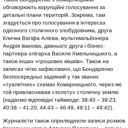
обговорюють корупційні голосування за
детальні плани територій. Зокрема, там
згадується про голосування в інтересах
одіозного столичного злобудовника, друга
Кличка Вагіфа Алієва, мультимільйонера
Андрія Іванова, давнього друга і бізнес-
партнера олігарха Василя Хмельницького, а
також інших «грошових мішків». Також на
записах чітко зафіксовано, що Бондаренко
безпосередньо задіяний у так званих
«туалетних» схемах Комарницького, через які
той привласнював «золоту» столичну землю
(надаємо відповідні таймкоди: 38:40 – 39:23,
40:38 – 41:20, 44:43 – 46:49, 49:11 – 49:42).
Журналісти також оприлюднили записи розмов