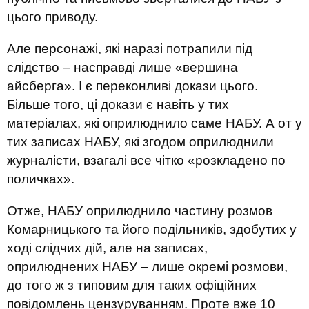
цього приводу.
Але персонажі, які наразі потрапили під
слідство – насправді лише «вершина
айсберга». І є переконливі докази цього.
Більше того, ці докази є навіть у тих
матеріалах, які оприлюднило саме НАБУ. А от у
тих записах НАБУ, які згодом оприлюднили
журналісти, взагалі все чітко «розкладено по
поличках».
Отже, НАБУ оприлюднило частину розмов
Комарницького та його подільників, здобутих у
ході слідчих дій, але на записах,
оприлюднених НАБУ – лише окремі розмови,
до того ж з типовим для таких офіційних
повідомлень цензуруванням. Проте вже 10