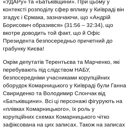
«УДАРу» та «Батьківщини». При цьому у
контексті розподілу сфер впливу у Київраді він
згадує і Єрмака, зазначаючи, що «Андрій
Борисович образився» (31:56 – 32:34), що
вкотре доводить той факт, що й Офіс
Президента безпосередньо причетний до
грабунку Києва!
Окрім депутатів Терентьєва та Марченко, які
перебувають під слідством НАБУ,
безпосередніми учасниками корупційних
оборудок Комарницького у Київраді були Ганна
Свириденко та Володимир Слончак від
«Батьківщини». Всі ці персонажі фігурують на
«плівках Комарницького», їх роль у
корупційних схемах Комарницького чітко
зафіксована на цих записах. Також на записах