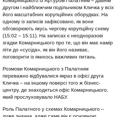
Комарницького із Артуром Палатним – давнім
другом і найближчим подільником Кличка у всіх
його масштабних корупційних оборудках. На
одному із записів зафіксовано, як вони
обговорюють якусь чергову корупційну схему
(15:02 – 15:11). На записах є неодноразові
згадки Комарницького про те, що він має намір
піти до «сусіда», як він його називає,
поговорити із якихось важливих питань.
Розмови Комарницького з Палатним
переважно відбувалися якраз в офісі друга
Кличка – на іншому поверсі того ж бізнес-
центру, де знаходиться офіс Комарницького,
який прослуховувало НАБУ.
Роль Палатного у схемах Комарницького –
дуже значна, адже саме він є основною