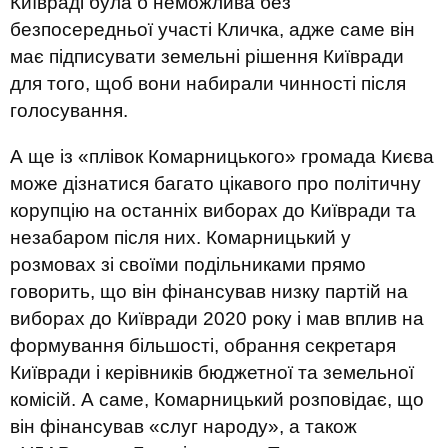
Київраді була б неможлива без
безпосередньої участі Кличка, адже саме він
має підписувати земельні рішення Київради
для того, щоб вони набирали чинності після
голосування.
А ще із «плівок Комарницького» громада Києва
може дізнатися багато цікавого про політичну
корупцію на останніх виборах до Київради та
незабаром після них. Комарницький у
розмовах зі своїми подільниками прямо
говорить, що він фінансував низку партій на
виборах до Київради 2020 року і мав вплив на
формування більшості, обрання секретаря
Київради і керівників бюджетної та земельної
комісій. А саме, Комарницький розповідає, що
він фінансував «слуг народу», а також