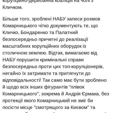
корупційно-дерибанна коаліція на чолі з
Кличком.
Більше того, зроблені НАБУ записи розмов
Комарницького чітко документують те, що
Кличко, Бондаренко та Палатний
безпосередньо причетні до реалізації
масштабних корупційних оборудок із
столичною землею. Відтак, вимагаємо від
НАБУ порушити кримінальні справи
безпосередньо проти цих топ-корупціонерів,
негайно їх затримати та притягнути до
відповідальності! Так само має бути зроблено
й щодо всіх інших фігурантів "плівок
Комарницького", зокрема й Андрія Єрмака, без
протекції якого Комарницький не зміг би
посісти місце "смотрящого за Києвом" та