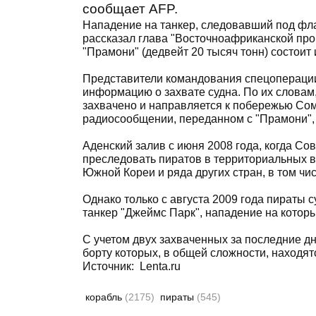
сообщает AFP.
Нападение на танкер, следовавший под фл
рассказал глава "Восточноафриканской пр
"Прамони" (дедвейт 20 тысяч тонн) состоит 
Представители командования спецопераци
информацию о захвате судна. По их словам,
захвачено и направляется к побережью Сом
радиосообщении, переданном с "Прамони",
Аденский залив с июня 2008 года, когда 
преследовать пиратов в территориальных 
Южной Кореи и ряда других стран, в том чи
Однако только с августа 2009 года пираты с
танкер "Джеймс Парк", нападение на котор
С учетом двух захваченных за последние д
борту которых, в общей сложности, находят
Источник: Lenta.ru
корабль
(2175)
пираты
(545)