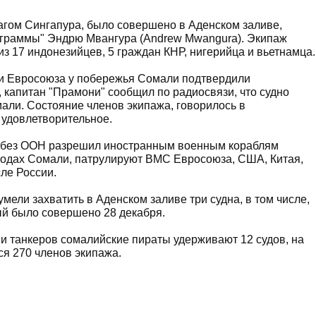
агом Сингапура, было совершено в Аденском заливе,
ограммы" Эндрю Мвангура (Andrew Mwangura). Экипаж
из 17 индонезийцев, 5 граждан КНР, нигерийца и вьетнамца.
и Евросоюза у побережья Сомали подтвердили
 капитан "Прамони" сообщил по радиосвязи, что судно
али. Состояние членов экипажа, говорилось в
 удовлетворительное.
Совбез ООН разрешил иностранным военным кораблям
водах Сомали, патрулируют ВМС Евросоюза, США, Китая,
сле России.
умели захватить в Аденском заливе три судна, в том числе,
ый было совершено 28 декабря.
ни танкеров сомалийские пираты удерживают 12 судов, на
ся 270 членов экипажа.