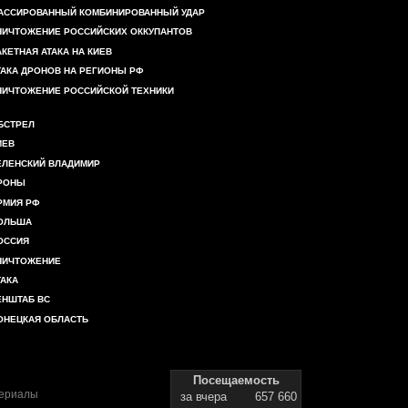
АССИРОВАННЫЙ КОМБИНИРОВАННЫЙ УДАР
НИЧТОЖЕНИЕ РОССИЙСКИХ ОККУПАНТОВ
АКЕТНАЯ АТАКА НА КИЕВ
ТАКА ДРОНОВ НА РЕГИОНЫ РФ
НИЧТОЖЕНИЕ РОССИЙСКОЙ ТЕХНИКИ
БСТРЕЛ
ИЕВ
ЕЛЕНСКИЙ ВЛАДИМИР
РОНЫ
РМИЯ РФ
ОЛЬША
ОССИЯ
НИЧТОЖЕНИЕ
ТАКА
ЕНШТАБ ВС
ОНЕЦКАЯ ОБЛАСТЬ
Посещаемость
териалы
за вчера
657 660