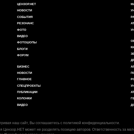
ЦЕНЗОР.НЕТ
М
НОВОСТИ
У
СОБЫТИЯ
Р
РЕЗОНАНС
А
ФОТО
У
ВИДЕО
О
ФОТОШОПЫ
К
БЛОГИ
З
ФОРУМ
Д
БИЗНЕС
А
НОВОСТИ
П
ГЛАВНОЕ
Р
СПЕЦПРОЕКТЫ
У
ПУБЛИКАЦИИ
А
КОЛОНКИ
Г
ВИДЕО
Д
ривая наш сайт, Вы соглашаетесь с
политикой конфиденциальности
.
я Цензор.НЕТ может не разделять позицию авторов. Ответственность за ма