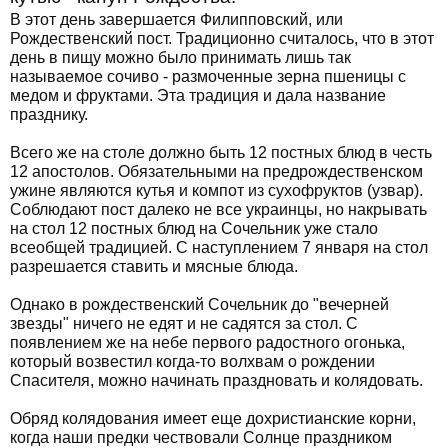
В этот день завершается Филипповский, или
Рождественский пост. Традиционно считалось, что в этот
день в пищу можно было принимать лишь так
называемое сочиво - размоченные зерна пшеницы с
медом и фруктами. Эта традиция и дала название
празднику.
Всего же на столе должно быть 12 постных блюд в честь
12 апостолов. Обязательными на предрождественском
ужине являются кутья и компот из сухофруктов (узвар).
Соблюдают пост далеко не все украинцы, но накрывать
на стол 12 постных блюд на Сочельник уже стало
всеобщей традицией. С наступлением 7 января на стол
разрешается ставить и мясные блюда.
Однако в рождественский Сочельник до "вечерней
звезды" ничего не едят и не садятся за стол. С
появлением же на небе первого радостного огонька,
который возвестил когда-то волхвам о рождении
Спасителя, можно начинать праздновать и колядовать.
Обряд колядования имеет еще дохристианские корни,
когда наши предки чествовали Солнце праздником