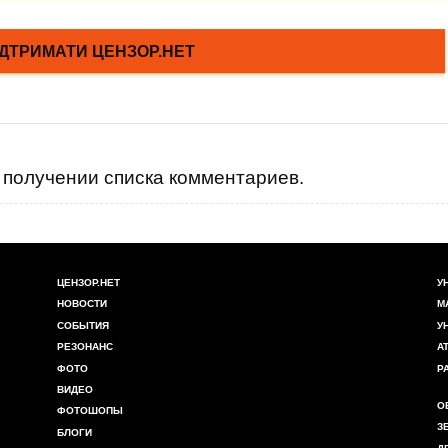
получении списка комментариев.
ЦЕНЗОР.НЕТ
У
НОВОСТИ
М
СОБЫТИЯ
У
РЕЗОНАНС
А
ФОТО
Р
ВИДЕО
О
ФОТОШОПЫ
З
БЛОГИ