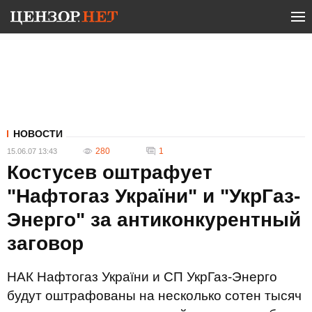
НОВОСТИ
280
1
15.06.07 13:43
Костусев оштрафует
"Нафтогаз України" и "УкрГаз-
Энерго" за антиконкурентный
заговор
НАК Нафтогаз України и СП УкрГаз-Энерго
будут оштрафованы на несколько сотен тысяч