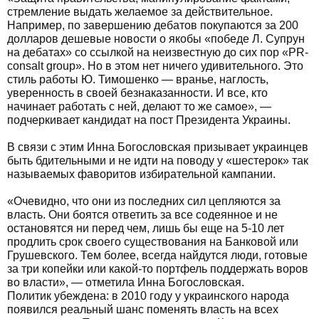
стремление выдать желаемое за действительное.
Например, по завершению дебатов покупаются за 200
долларов дешевые новости о якобы «победе Л. Супрун
на дебатах» со ссылкой на неизвестную до сих пор «PR-
consalt group». Но в этом нет ничего удивительного. Это
стиль работы Ю. Тимошенко — вранье, наглость,
уверенность в своей безнаказанности. И все, кто
начинает работать с ней, делают то же самое», —
подчеркивает кандидат на пост Президента Украины.
В связи с этим Инна Богословская призывает украинцев
быть бдительными и не идти на поводу у «шестерок» так
называемых фаворитов избирательной кампании.
«Очевидно, что они из последних сил цепляются за
власть. Они боятся ответить за все содеянное и не
остановятся ни перед чем, лишь бы еще на 5-10 лет
продлить срок своего существования на Банковой или
Грушевского. Тем более, всегда найдутся люди, готовые
за три копейки или какой-то портфель поддержать воров
во власти», — отметила Инна Богословская.
Политик убеждена: в 2010 году у украинского народа
появился реальный шанс поменять власть на всех