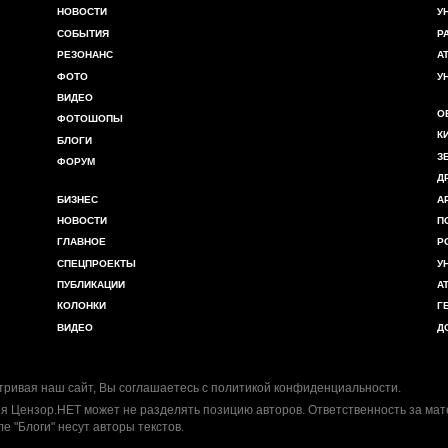
НОВОСТИ
У
СОБЫТИЯ
Р
РЕЗОНАНС
А
ФОТО
У
ВИДЕО
О
ФОТОШОПЫ
К
БЛОГИ
З
ФОРУМ
Д
БИЗНЕС
А
НОВОСТИ
П
ГЛАВНОЕ
Р
СПЕЦПРОЕКТЫ
У
ПУБЛИКАЦИИ
А
КОЛОНКИ
Г
ВИДЕО
Д
ривая наш сайт, Вы соглашаетесь с
политикой конфиденциальности
.
я Цензор.НЕТ может не разделять позицию авторов. Ответственность за ма
ле "Блоги" несут авторы текстов.