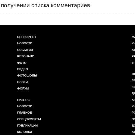
получении списка комментариев.
ЦЕНЗОР.НЕТ
М
НОВОСТИ
У
СОБЫТИЯ
А
РЕЗОНАНС
Р
ФОТО
У
ВИДЕО
О
ФОТОШОПЫ
З
БЛОГИ
К
ФОРУМ
Д
БИЗНЕС
А
НОВОСТИ
У
ГЛАВНОЕ
Р
СПЕЦПРОЕКТЫ
П
ПУБЛИКАЦИИ
Д
КОЛОНКИ
А