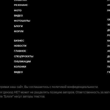
РЕЗОНАНС
А
ФОТО
Р
ВИДЕО
О
ФОТОШОПЫ
З
БЛОГИ
Д
ФОРУМ
Р
БИЗНЕС
К
НОВОСТИ
У
ГЛАВНОЕ
А
СПЕЦПРОЕКТЫ
Д
ПУБЛИКАЦИИ
В
КОЛОНКИ
П
ВИДЕО
Г
ривая наш сайт, Вы соглашаетесь с
политикой конфиденциальности
.
я Цензор.НЕТ может не разделять позицию авторов. Ответственность за ма
ле "Блоги" несут авторы текстов.