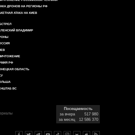
ТАКА ДРОНОВ НА РЕГИОНЫ РФ
АКЕТНАЯ АТАКА НА КИЕВ
БСТРЕЛ
ЕЛЕНСКИЙ ВЛАДИМИР
РОНЫ
ОССИЯ
ИЕВ
НИЧТОЖЕНИЕ
РМИЯ РФ
ОНЕЦКАЯ ОБЛАСТЬ
СУ
ОЛЬША
ЕНШТАБ ВС
Посещаемость
териалы
за вчера
517 980
за месяц
12 586 370