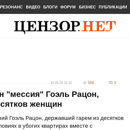
РЕЗОНАНС
ВИДЕО
БЛОГИ
ФОРУМ
БИЗНЕС
ПУБЛИКАЦИИ
568
3
15.01.10 12:12
н "мессия" Гоэль Рацон,
есятков женщин
ний Гоэль Рацон, державший гарем из десятков
овиях в убогих квартирах вместе с