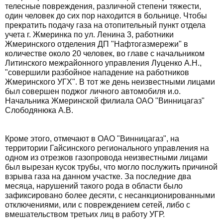
телесные повреждения, различной степени тяжести,
один человек до сих пор находится в больнице. Чтобы
прекратить подачу газа на отопительный пункт отдела
учета г. Жмеринка по ул. Ленина 3, работники
Жмеринского отделения ДП "Нафтогазмережи" в
количестве около 20 человек, во главе с начальником
Литинского межрайонного управления Луценко А.Н.,
"совершили разбойное нападение на работников
Жмеринского УГХ". В тот же день неизвестными лицами
был совершен поджог личного автомобиля и.о.
Начальника Жмеринской филиала ОАО "Винницагаз"
Слободянюка А.В.
Кроме этого, отмечают в ОАО "Винницагаз", на
территории Гайсинского регионального управления на
одном из отрезков газопровода неизвестными лицами
был вырезан кусок трубы, что могло послужить причиной
взрыва газа на данном участке. За последние два
месяца, нарушений такого рода в области было
зафиксировано более десяти, с несанкционированными
отключениями, или с повреждением сетей, либо с
вмешательством третьих лиц в работу УГР.