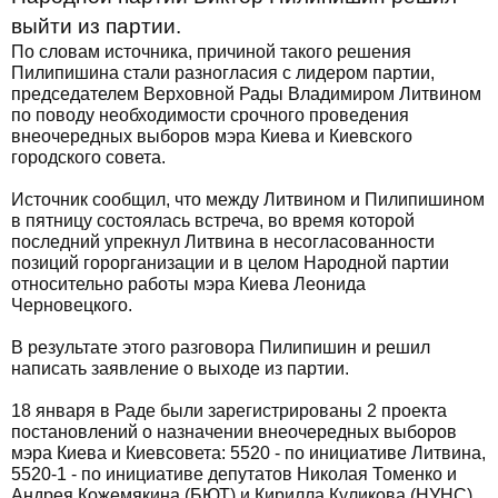
выйти из партии.
По словам источника, причиной такого решения
Пилипишина стали разногласия с лидером партии,
председателем Верховной Рады Владимиром Литвином
по поводу необходимости срочного проведения
внеочередных выборов мэра Киева и Киевского
городского совета.
Источник сообщил, что между Литвином и Пилипишином
в пятницу состоялась встреча, во время которой
последний упрекнул Литвина в несогласованности
позиций горорганизации и в целом Народной партии
относительно работы мэра Киева Леонида
Черновецкого.
В результате этого разговора Пилипишин и решил
написать заявление о выходе из партии.
18 января в Раде были зарегистрированы 2 проекта
постановлений о назначении внеочередных выборов
мэра Киева и Киевсовета: 5520 - по инициативе Литвина,
5520-1 - по инициативе депутатов Николая Томенко и
Андрея Кожемякина (БЮТ) и Кирилла Куликова (НУНС).