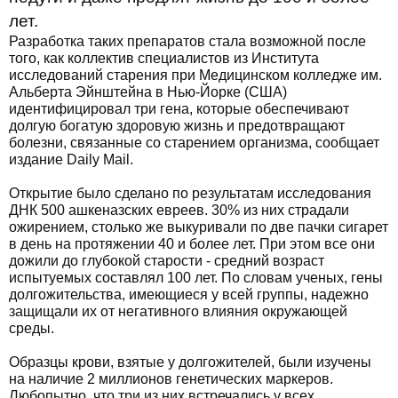
лет.
Разработка таких препаратов стала возможной после
того, как коллектив специалистов из Института
исследований старения при Медицинском колледже им.
Альберта Эйнштейна в Нью-Йорке (США)
идентифицировал три гена, которые обеспечивают
долгую богатую здоровую жизнь и предотвращают
болезни, связанные со старением организма, сообщает
издание Daily Mail.
Открытие было сделано по результатам исследования
ДНК 500 ашкеназских евреев. 30% из них страдали
ожирением, столько же выкуривали по две пачки сигарет
в день на протяжении 40 и более лет. При этом все они
дожили до глубокой старости - средний возраст
испытуемых составлял 100 лет. По словам ученых, гены
долгожительства, имеющиеся у всей группы, надежно
защищали их от негативного влияния окружающей
среды.
Образцы крови, взятые у долгожителей, были изучены
на наличие 2 миллионов генетических маркеров.
Любопытно, что три из них встречались у всех