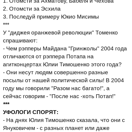
1. Отомсти за Ахматову, Бабеля и Чехова
2. Отомсти за Эсхила
3. Последуй примеру Юкио Мисимы
***
У "диджея оранжевой революции" Томенко
спрашивают:
- Чем рэпперы Майдана "Гринжолы" 2004 года
отличаются от рэппера Потапа на
агитконцертах Юлии Тимошенко этого года?
-
Они несут людям совершенно разные
посылы от нашей политической силы! В 2004
году мы говорили "Разом нас багато!", а
сейчас говорим - "После нас -хоть Потап!"
***
УФОЛОГИ СПОРЯТ:
- На днях Юлия Тимошенко сказала, что они с
Януковичем - с разных планет или даже