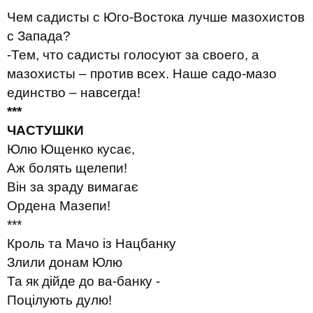
Чем садисты с Юго-Востока лучше мазохистов
с Запада?
-Тем, что садисты голосуют за своего, а
мазохисты – против всех. Наше садо-мазо
единство – навсегда!
***
ЧАСТУШКИ
Юлю Ющенко кусає,
Аж болять щелепи!
Він за зраду вимагає
Ордена Мазепи!
***
Кроль та Мачо із Нацбанку
Злили донам Юлю
Та як дійде до ва-банку -
Поцілують дулю!