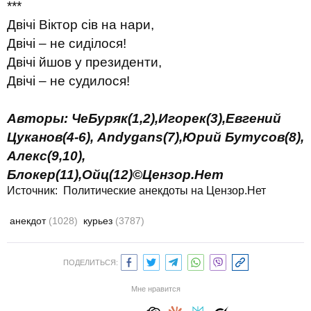
***
Двічі Віктор сів на нари,
Двічі – не сиділося!
Двічі йшов у президенти,
Двічі – не судилося!
Авторы
:
ЧеБуряк(
1
,2
)
,
Игорек(3),Евгений
Цуканов(4-6
)
,
Andygans(
7
)
,Юрий Бутусов
(8),
Алекс(9,
1
0),
Блокер(11),
Ойц(12)©Цензор.Нет
Источник:
Политические анекдоты на Цензор.Нет
анекдот
(1028)
курьез
(3787)
ПОДЕЛИТЬСЯ:
Мне нравится