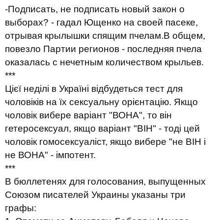
-Подписать, не подписать новый закон о
выборах? - гадал Ющенко на своей пасеке,
отрывая крылышки спящим пчелам.
В общем,
повезло Партии регионов - последняя пчела
оказалась с нечетным количеством крыльев.
***
Цієї неділі в Україні відбудеться тест для
чоловіків на їх сексуальну орієнтацію. Якщо
чоловік вибере варіант "ВОНА", то він
гетеросексуал, якщо варіант "ВІН" - тоді цей
чоловік гомосексуаліст, якщо вибере "не ВІН і
не ВОНА" - імпотент.
***
В бюллетенях для голосования, выпущенных
Союзом писателей Украины указаны три
графы: