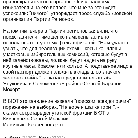
правоохранительных органов. Они узнали имя
избирателя и на его вопрос "что мне за это будет"
успокоили: "ничего", утверждает пресс-служба киевской
организации Партии Регионов.
Напомним, вчера в Партии регионов заявили, что
представители Тимошенко намерены активно
использовать эту схему фальсификаций. "Нам удалось
узнать, что для реализации схемы "косынка" члены
участковых избирательных комиссий, которые будут в
ней задействованы, должны будут надеть на руку
крупные часы, браслет или кольцо. А подставное лицо в
свой паспорт должен вложить вкладыш со значком
желтого смайла", - сказал представитель штаба
Януковича в Соломенском районе Сергей Баранов-
Мохорт.
В БЮТ это заявление назвали "поиском псевдопричин"
поражения на выборах. "На воре и шапка горит", -
сказал секретарь депутатской фракции БЮТ в
Киевсовете Сергей Мельник.
Источник:
Корреспондент