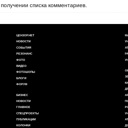
получении списка комментариев.
ЦЕНЗОР.НЕТ
М
НОВОСТИ
У
СОБЫТИЯ
А
РЕЗОНАНС
Р
ФОТО
У
ВИДЕО
О
ФОТОШОПЫ
З
БЛОГИ
К
ФОРУМ
Д
БИЗНЕС
А
НОВОСТИ
П
ГЛАВНОЕ
Р
СПЕЦПРОЕКТЫ
У
ПУБЛИКАЦИИ
А
КОЛОНКИ
Д