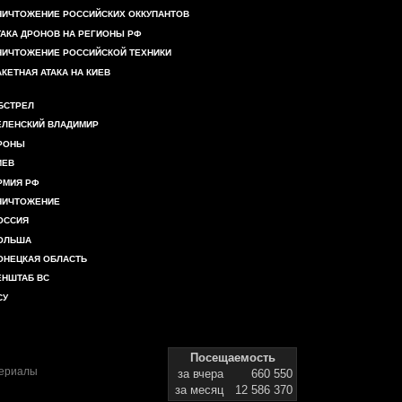
НИЧТОЖЕНИЕ РОССИЙСКИХ ОККУПАНТОВ
ТАКА ДРОНОВ НА РЕГИОНЫ РФ
НИЧТОЖЕНИЕ РОССИЙСКОЙ ТЕХНИКИ
АКЕТНАЯ АТАКА НА КИЕВ
БСТРЕЛ
ЕЛЕНСКИЙ ВЛАДИМИР
РОНЫ
ИЕВ
РМИЯ РФ
НИЧТОЖЕНИЕ
ОССИЯ
ОЛЬША
ОНЕЦКАЯ ОБЛАСТЬ
ЕНШТАБ ВС
СУ
Посещаемость
териалы
за вчера
660 550
за месяц
12 586 370