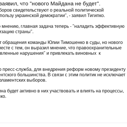
заявил, что "нового Майдана не будет".
ыборов свидетельствуют о реальной политической
пользу украинской демократии", - заявил Тигипко.
о мнению, главная задача теперь - "наладить эффективную
изацию страны".
ут обращения команды Юлии Тимошенко в суды, но нового
Вместе с тем, он выразил мнение, что правоохранительные
явленные нарушения" и привлекать виновных к
го пресс-служба, для внедрения реформ новому президенту
тского большинства. В связи с этим политик не исключает
рламентских выборов.
на будет активно в них участвовать и влиять на процессы,
ипко.