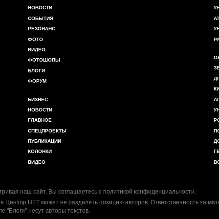
НОВОСТИ
У
СОБЫТИЯ
А
РЕЗОНАНС
У
ФОТО
Р
ВИДЕО
О
ФОТОШОПЫ
З
БЛОГИ
Д
ФОРУМ
К
БИЗНЕС
А
НОВОСТИ
У
ГЛАВНОЕ
Р
СПЕЦПРОЕКТЫ
П
ПУБЛИКАЦИИ
Д
КОЛОНКИ
Г
ВИДЕО
В
ривая наш сайт, Вы соглашаетесь с
политикой конфиденциальности
.
я Цензор.НЕТ может не разделять позицию авторов. Ответственность за ма
ле "Блоги" несут авторы текстов.