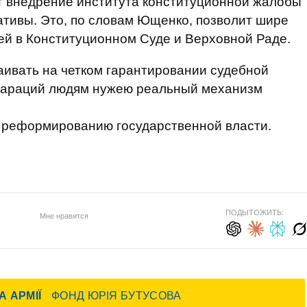
т внедрение института конституционной жалобы
тивы. Это, по словам Ющенко, позволит шире
ей в Конституционном Суде и Верховной Раде.
аивать на четком гарантировании судебной
клараций людям нужею реальный механизм
 реформированию государственной власти.
ПОДЫТОЖИТЬ:
Мне нравится