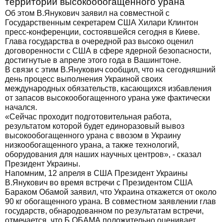
территории высокообогащенного урана
Об этом В.Янукович заявил на совместной с
Государственным секретарем США Хилари Клинтон
пресс-конференции, состоявшейся сегодня в Киеве.
Глава государства в очередной раз высоко оценил
договоренности с США в сфере ядерной безопасности,
достигнутые в апреле этого года в Вашингтоне.
В связи с этим В.Янукович сообщил, что на сегодняшний
день процесс выполнения Украиной своих
международных обязательств, касающихся избавления
от запасов высокообогащенного урана уже фактически
начался.
«Сейчас проходит подготовительная работа,
результатом которой будет единоразовый вывоз
высокообогащенного урана с ввозом в Украину
низкообогащенного урана, а также технологий,
оборудования для наших научных центров», - сказал
Президент Украины.
Напомним, 12 апреля в США Президент Украины
В.Янукович во время встречи с Президентом США
Бараком Обамой заявил, что Украина откажется от около
90 кг обогащенного урана. В совместном заявлении глав
государств, обнародованном по результатам встречи,
отмечается, что Б.ОБАМА положительно оценивает