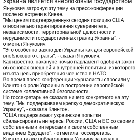
Украина является внеблоковым государством
Янукович затронул эту тему на пресс-конференции
после их встречи в Киеве.
"Мы ценим подтвержденную сегодня позицию США
относительно гарантирования суверенитета,
независимости, территориальной целостности и
нерушимости государственных границ Украины", -
отметил Янукович.
"Это особенно важно для Украины как для европейской
внеблокового страны", - сказал Янукович.
Как известно, накануне ночью парламент одобрил закон
об основах внешней и внутренней политики, из которого
изъята цель приобретения членства в НАТО.
Во время пресс-конференции журналисты спросили у
Клинтон о роли Украины в построении европейской
системе коллективной безопасности.
Но госсекретарь не сказала ничего конкретного на эту
тему. "Мы поддерживаем крепкую демократическую
Украину", - сказала Клинтон.
"США поддерживают украинские попытки
сбалансировать интересы России, США и ЕС со своими
собственными интересами и своим собственным
видением будущего", - отметила госсекретарь.
Клинтон также поблагодарила Украину за вклад в