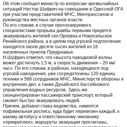
Об этом сообщил министр по вопросам чрезвычайных
ситуаций Нестор Шуфрич на совещании в Одесской ОГА
при участии представителей МЧС, Минтранссвязи и
руководства местных органов власти.
По его словам, в случае прогнозируемого
специалистами прорыва дамбы первыми придется
эвакуировать жителей сел Орловка и Новосельское
Ренийского района, а в целом под угрозой подтопления
находятся около десяти тысяч жителей из 18
населенных пунктов Придунавья.
Н.Шуфрич отметил, что «высота паводковой волны
может достигнуть 1,5 м, а скорость движения – 20 км/
час». По его словам, в районах, находящихся под
угрозой наводнения, уже сосредоточены 120 единиц
техники и 568 сотрудников МЧС, Министерств обороны и
внутренних дел, а также Дунайского бассейнового
управления водных ресурсов. Здесь же
сконцентрирован пассажирский транспорт, который
сможет быстро эвакуировать людей.
Причем, добавил глава ведомства, «имеется
пофамильная роспись: куда будет перевезен каждый, к
какому автобусу и ответственному чиновнику
«прикреплен», маршруты эвакуации просчитаны,