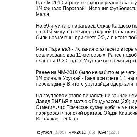
На ЧМ-2010 игроки не смогли реализовать у
1/4 финала Парагвай - Испания футболисты
Marca.
На 59-й минуте парагваец Оскар Кардосо не
на 63-й минуте голкипер сборной Парагвая
были назначены при счете 0:0, а в итоге по
Матч Парагвай - Испания стал всего вторым
реализовано два 11-метровых. Ранее подо
планеты 1930 года в Уругвае во время игры 
Ранее на ЧМ-2010 было не забито еще четы
1/4 финала Уругвай - Гана при счете 1:1 
перекладину. В итоге уругвайцы одержали по
На групповом этапе пенальти не забили нем
Давид ВИЛЬЯ в матче с Гондурасом (2:0) и 
Отметим, что Томассон сумел добить мяч в в
парировал японский вратарь Эйдзи Каваси
Источник: Lenta.ru
футбол
(3389)
ЧМ-2010
(85)
ЮАР
(226)