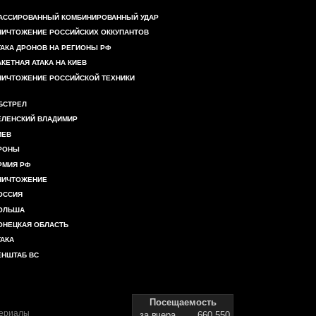
АССИРОВАННЫЙ КОМБИНИРОВАННЫЙ УДАР
НИЧТОЖЕНИЕ РОССИЙСКИХ ОККУПАНТОВ
ТАКА ДРОНОВ НА РЕГИОНЫ РФ
АКЕТНАЯ АТАКА НА КИЕВ
НИЧТОЖЕНИЕ РОССИЙСКОЙ ТЕХНИКИ
БСТРЕЛ
ЕЛЕНСКИЙ ВЛАДИМИР
ИЕВ
РОНЫ
РМИЯ РФ
НИЧТОЖЕНИЕ
ОССИЯ
ОЛЬША
ОНЕЦКАЯ ОБЛАСТЬ
ТАКА
ЕНШТАБ ВС
Посещаемость
териалы
за вчера
660 550