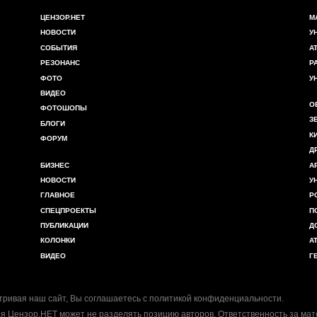
ЦЕНЗОР.НЕТ
М
НОВОСТИ
У
СОБЫТИЯ
А
РЕЗОНАНС
Р
ФОТО
У
ВИДЕО
О
ФОТОШОПЫ
З
БЛОГИ
К
ФОРУМ
Д
БИЗНЕС
А
НОВОСТИ
У
ГЛАВНОЕ
Р
СПЕЦПРОЕКТЫ
П
ПУБЛИКАЦИИ
Д
КОЛОНКИ
А
ВИДЕО
Г
ривая наш сайт, Вы соглашаетесь с
политикой конфиденциальности
.
я Цензор.НЕТ может не разделять позицию авторов. Ответственность за ма