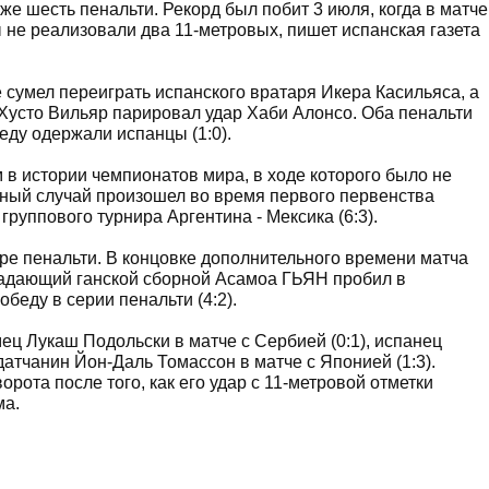
же шесть пенальти. Рекорд был побит 3 июля, когда в матче
 не реализовали два 11-метровых, пишет испанская газета
 сумел переиграть испанского вратаря Икера Касильяса, а
 Хусто Вильяр парировал удар Хаби Алонсо. Оба пенальти
беду одержали испанцы (1:0).
 в истории чемпионатов мира, в ходе которого было не
бный случай произошел во время первого первенства
группового турнира Аргентина - Мексика (6:3).
ре пенальти. В концовке дополнительного времени матча
нападающий ганской сборной Асамоа ГЬЯН пробил в
беду в серии пенальти (4:2).
ец Лукаш Подольски в матче с Сербией (0:1), испанец
датчанин Йон-Даль Томассон в матче с Японией (1:3).
орота после того, как его удар с 11-метровой отметки
ма.