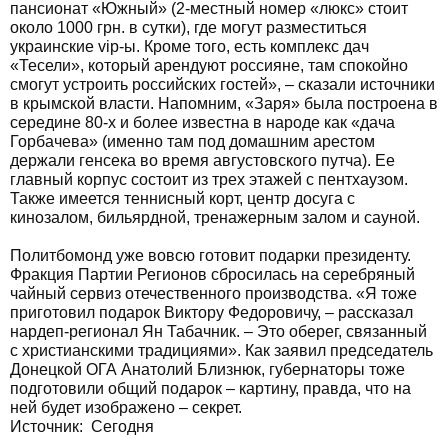
пансионат «Южный» (2-местный номер «люкс» стоит
около 1000 грн. в сутки), где могут разместиться
украинские vip-ы. Кроме того, есть комплекс дач
«Тесели», который арендуют россияне, там спокойно
смогут устроить российских гостей», – сказали источники
в крымской власти. Напомним, «Заря» была построена в
середине 80-х и более известна в народе как «дача
Горбачева» (именно там под домашним арестом
держали генсека во время августовского путча). Ее
главный корпус состоит из трех этажей с пентхаузом.
Также имеется теннисный корт, центр досуга с
кинозалом, бильярдной, тренажерным залом и сауной.
Политбомонд уже вовсю готовит подарки президенту.
Фракция Партии Регионов сбросилась на серебряный
чайный сервиз отечественного производства. «Я тоже
приготовил подарок Виктору Федоровичу, – рассказал
нардеп-регионал Ян Табачник. – Это оберег, связанный
с христианскими традициями». Как заявил председатель
Донецкой ОГА Анатолий Близнюк, губернаторы тоже
подготовили общий подарок – картину, правда, что на
ней будет изображено – секрет.
Источник: Сегодня