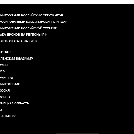
НИЧТОЖЕНИЕ РОССИЙСКИХ ОККУПАНТОВ
АССИРОВАННЫЙ КОМБИНИРОВАННЫЙ УДАР
НИЧТОЖЕНИЕ РОССИЙСКОЙ ТЕХНИКИ
ТАКА ДРОНОВ НА РЕГИОНЫ РФ
АКЕТНАЯ АТАКА НА КИЕВ
БСТРЕЛ
ЕЛЕНСКИЙ ВЛАДИМИР
РОНЫ
ИЕВ
РМИЯ РФ
НИЧТОЖЕНИЕ
ОССИЯ
ОЛЬША
ОНЕЦКАЯ ОБЛАСТЬ
СУ
ЕНШТАБ ВС