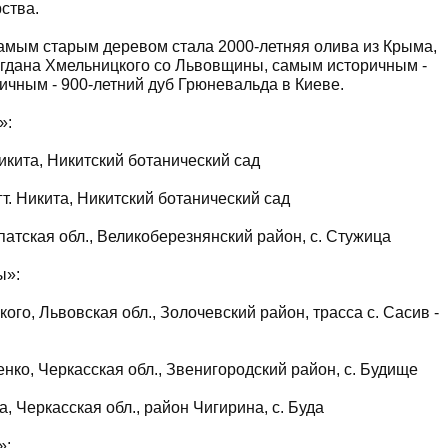
ства.
амым старым деревом стала 2000-летняя олива из Крыма,
гдана Хмельницкого со Львовщины, самым историчным -
ичным - 900-летний дуб Грюневальда в Киеве.
»:
Никита, Никитский ботанический сад
т. Никита, Никитский ботанический сад
патская обл., Великоберезнянский район, с. Стужица
ы»:
ого, Львовская обл., Золочевский район, трасса с. Сасив -
енко, Черкасская обл., Звенигородский район, с. Будище
, Черкасская обл., район Чигирина, с. Буда
»: