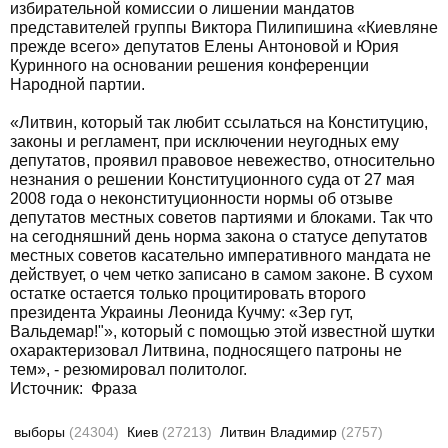
избирательной комиссии о лишении мандатов
представителей группы Виктора Пилипишина «Киевляне
прежде всего» депутатов Елены Антоновой и Юрия
Куринного на основании решения конференции
Народной партии.
«Литвин, который так любит ссылаться на Конституцию,
законы и регламент, при исключении неугодных ему
депутатов, проявил правовое невежество, относительно
незнания о решении Конституционного суда от 27 мая
2008 года о неконституционности нормы об отзыве
депутатов местных советов партиями и блоками. Так что
на сегодняшний день норма закона о статусе депутатов
местных советов касательно императивного мандата не
действует, о чем четко записано в самом законе. В сухом
остатке остается только процитировать второго
президента Украины Леонида Кучму: «Зер гут,
Вальдемар!"», который с помощью этой известной шутки
охарактеризовал Литвина, подносящего патроны не
тем», - резюмировал политолог.
Источник:
Фраза
выборы
(24304)
Киев
(27213)
Литвин Владимир
(2757)