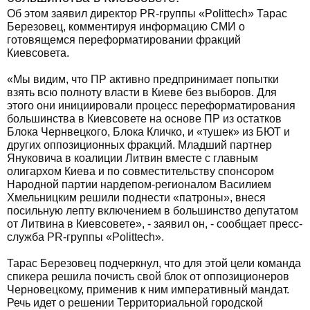
Об этом заявил директор PR-группы «Polittech» Тарас
Березовец, комментируя информацию СМИ о
готовящемся переформатировании фракций
Киевсовета.
«Мы видим, что ПР активно предпринимает попытки
взять всю полноту власти в Киеве без выборов. Для
этого они инициировали процесс переформатирования
большинства в Киевсовете на основе ПР из остатков
Блока Чернвецкого, Блока Кличко, и «тушек» из БЮТ и
других оппозиционных фракций. Младший партнер
Януковича в коалиции Литвин вместе с главным
олигархом Киева и по совместительству спонсором
Народной партии нардепом-регионалом Василием
Хмельницким решили поднести «патроны», внеся
посильную лепту включением в большинство депутатом
от Литвина в Киевсовете», - заявил он, - сообщает пресс-
служба PR-группы «Polittech».
Тарас Березовец подчеркнул, что для этой цели команда
спикера решила почисть свой блок от оппозиционеров
Черновецкому, применив к ним императивный мандат.
Речь идет о решении Территориальной городской