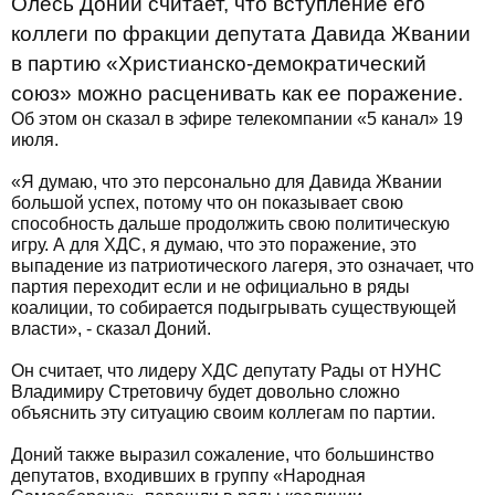
Олесь Доний считает, что вступление его
коллеги по фракции депутата Давида Жвании
в партию «Христианско-демократический
союз» можно расценивать как ее поражение.
Об этом он сказал в эфире телекомпании «5 канал» 19
июля.
«Я думаю, что это персонально для Давида Жвании
большой успех, потому что он показывает свою
способность дальше продолжить свою политическую
игру. А для ХДС, я думаю, что это поражение, это
выпадение из патриотического лагеря, это означает, что
партия переходит если и не официально в ряды
коалиции, то собирается подыгрывать существующей
власти», - сказал Доний.
Он считает, что лидеру ХДС депутату Рады от НУНС
Владимиру Стретовичу будет довольно сложно
объяснить эту ситуацию своим коллегам по партии.
Доний также выразил сожаление, что большинство
депутатов, входивших в группу «Народная