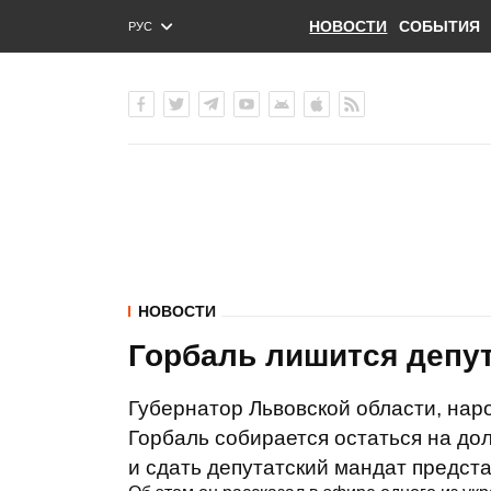
НОВОСТИ
СОБЫТИЯ
РУС
ENG
УКР
НОВОСТИ
Горбаль лишится депу
Губернатор Львовской области, нар
Горбаль собирается остаться на до
и сдать депутатский мандат предст