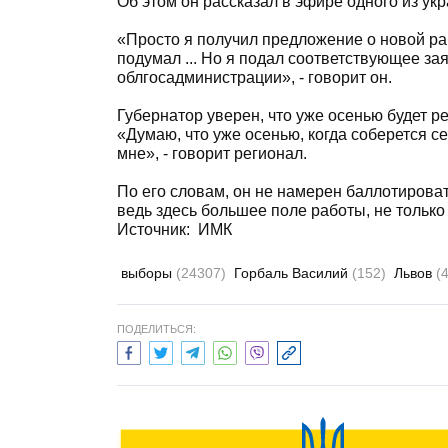
Об этом он рассказал в эфире одного из ук
«Просто я получил предложение о новой раб
подумал ... Но я подал соответствующее за
облгосадминистрации», - говорит он.
Губернатор уверен, что уже осенью будет 
«Думаю, что уже осенью, когда соберется с
мне», - говорит регионал.
По его словам, он не намерен баллотироват
ведь здесь большее поле работы, не только 
Источник:
ИМК
выборы
(24307)
Горбаль Василий
(152)
Львов
(
ПОДЕЛИТЬСЯ: