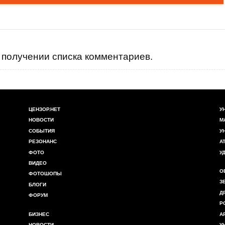
получении списка комментариев.
ЦЕНЗОР.НЕТ
У
НОВОСТИ
М
СОБЫТИЯ
У
РЕЗОНАНС
А
ФОТО
У
ВИДЕО
О
ФОТОШОПЫ
З
БЛОГИ
Д
ФОРУМ
Р
БИЗНЕС
А
НОВОСТИ
У