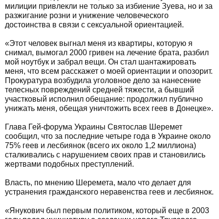
милиции привлекли не только за избиение Зуева, но и за
разжигание розни и унижение человеческого
достоинства в связи с сексуальной ориентацией.
«Этот человек выгнал меня из квартиры, которую я
снимал, вымогал 2000 гривен на лечение брата, разбил
мой ноутбук и забрал вещи. Он стал шантажировать
меня, что всем расскажет о моей ориентации и опозорит.
Прокуратура возбудила уголовное дело за нанесение
телесных повреждений средней тяжести, а бывший
участковый исполнил обещание: продолжил публично
унижать меня, обещая уничтожить всех геев в Донецке».
Глава Гей-форума Украины Святослав Шеремет
сообщил, что за последние четыре года в Украине около
75% геев и лесбиянок (всего их около 1,2 миллиона)
сталкивались с нарушением своих прав и становились
жертвами подобных преступлений.
Власть, по мнению Шеремета, мало что делает для
устранения гражданского неравенства геев и лесбиянок.
«Янукович был первым политиком, который еще в 2003