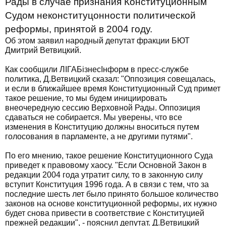
Рады в случае признания Конституционным
Судом неконституцонности политической
реформы, принятой в 2004 году.
Об этом заявил народный депутат фракции БЮТ
Дмитрий Ветвицкий.
Как сообщили ЛІГАБізнесІнформ в пресс-службе
политика, Д.Ветвицкий сказал: "Оппозиция совещалась,
и если в ближайшее время Конституционный Суд примет
такое решение, то мы будем инициировать
внеочередную сессию Верховной Рады. Оппозиция
сдаваться не собирается. Мы уверены, что все
изменения в Конституцию должны вноситься путем
голосования в парламенте, а не другими путями".
По его мнению, такое решение Конституционного Суда
приведет к правовому хаосу. "Если Основной Закон в
редакции 2004 года утратит силу, то в законную силу
вступит Конституция 1996 года. А в связи с тем, что за
последние шесть лет было принято большое количество
законов на основе конституционной реформы, их нужно
будет снова привести в соответствие с Конституцией
прежней редакции", - пояснил депутат. Д.Ветвицкий