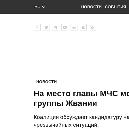
НОВОСТИ
СОБЫТИЯ
РУС
ENG
УКР
НОВОСТИ
На место главы МЧС мо
группы Жвании
Коалиция обсуждает кандидатуру н
чрезвычайных ситуаций.