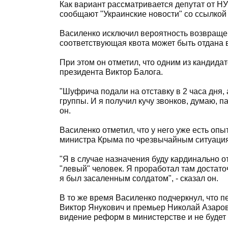
Как вариант рассматривается депутат от Н
сообщают "Украинские новости" со ссылко
Василенко исключил вероятность возвращен
соответствующая квота может быть отдана 
При этом он отметил, что одним из кандидат
президента Виктор Балога.
"Шуфрича подали на отставку в 2 часа дня, 
группы. И я получил кучу звонков, думаю, па
он.
Василенко отметил, что у него уже есть опы
министра Крыма по чрезвычайным ситуаци
"Я в случае назначения буду кардинально от
"левый" человек. Я проработал там достаточ
я был засаленным солдатом", - сказал он.
В то же время Василенко подчеркнул, что пе
Виктор Янукович и премьер Николай Азаров 
видение реформ в министерстве и не будет о