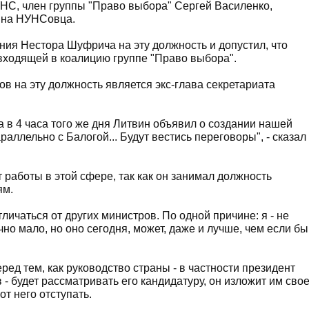
УНС, член группы "Право выбора" Сергей Василенко,
й на НУНСовца.
ия Нестора Шуфрича на эту должность и допустил, что
входящей в коалицию группе "Право выбора".
ов на эту должность является экс-глава секретариата
а в 4 часа того же дня Литвин объявил о создании нашей
раллельно с Балогой... Будут вестись переговоры", - сказал
т работы в этой сфере, так как он занимал должность
ям.
личаться от других министров. По одной причине: я - не
но мало, но оно сегодня, может, даже и лучше, чем если бы
ред тем, как руководство страны - в частности президент
- будет рассматривать его кандидатуру, он изложит им сво
т него отступать.