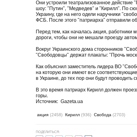
Они устроили театрализованное действие "
шоу: "Путин", "Медведев" и "Кирилл". По сю
Украину, где на него одели наручники "своб
ФСБ. После этого "патриарха" отправили об
Перед тем, как началась акция, работники 
дороги, чтобы они не мешали проезду авто
Вокруг Украинского дома сторонников "Сво
"Свободовцы" держат плакаты: "Прочь моско
Как объяснил заместитель лидера ВО "Свобо
на которую они имеют все соответствующие
в Украине, до тех пор они будут проводить с
В это время патриарх Кирилл должен проез
горы.
Источник: Gazeta.ua
акция
(2458)
Кирилл
(936)
Свобода
(2703)
ПОДЕЛИТЬСЯ: