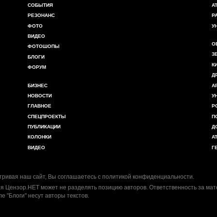
СОБЫТИЯ
А
РЕЗОНАНС
Р
ФОТО
У
ВИДЕО
О
ФОТОШОПЫ
З
БЛОГИ
К
ФОРУМ
Д
БИЗНЕС
А
НОВОСТИ
У
ГЛАВНОЕ
Р
СПЕЦПРОЕКТЫ
П
ПУБЛИКАЦИИ
Д
КОЛОНКИ
А
ВИДЕО
Г
ривая наш сайт, Вы соглашаетесь с
политикой конфиденциальности
.
я Цензор.НЕТ может не разделять позицию авторов. Ответственность за ма
ле "Блоги" несут авторы текстов.