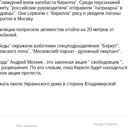
Гламурний вояж кагебиста Кирилла". Среди персонажей
жету, "российские руководители" отправили "патриарха" в
одовцы". Они сорвали с "Кирилла" рясу и увидели пагоны
ратно в Москву.
милиции попросили активистов отойти на 20 метров от
мобилей.
боды" окружили работники спецподразделения "Беркут".
вского попа", "Московский пархат - духовный оккупант".
да" Андрей Мохник , это законная акция " свободовцев ",
 разрешения. По его словам, пока Кирилл будет находиться
вои акции протеста.
жать около Украинского дома в сторону Владимирской
ПОДЫТОЖИТЬ:
Мне нравится