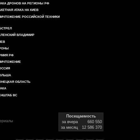
ТАКА ДРОНОВ НА РЕГИОНЫ РФ
АКЕТНАЯ АТАКА НА КИЕВ
НИЧТОЖЕНИЕ РОССИЙСКОЙ ТЕХНИКИ
БСТРЕЛ
ЕЛЕНСКИЙ ВЛАДИМИР
ИЕВ
РОНЫ
РМИЯ РФ
НИЧТОЖЕНИЕ
ОССИЯ
ОЛЬША
ОНЕЦКАЯ ОБЛАСТЬ
ТАКА
ЕНШТАБ ВС
Посещаемость
териалы
за вчера
660 550
за месяц
12 586 370