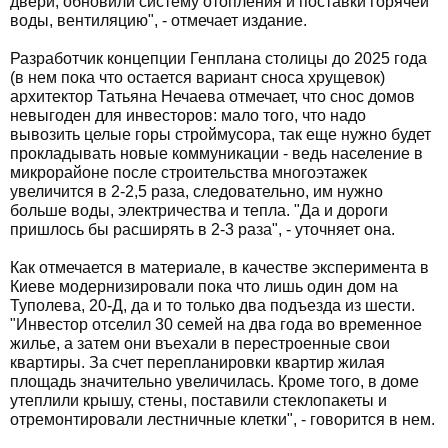
двери, обновили систему отопления и поставки горячей
воды, вентиляцию", - отмечает издание.
Разработчик концепции Генплана столицы до 2025 года
(в нем пока что остается вариант сноса хрущевок)
архитектор Татьяна Нечаева отмечает, что снос домов
невыгоден для инвесторов: мало того, что надо
вывозить целые горы строймусора, так еще нужно будет
прокладывать новые коммуникации - ведь население в
микрорайоне после строительства многоэтажек
увеличится в 2-2,5 раза, следовательно, им нужно
больше воды, электричества и тепла. "Да и дороги
пришлось бы расширять в 2-3 раза", - уточняет она.
Как отмечается в материале, в качестве эксперимента в
Киеве модернизировали пока что лишь один дом на
Туполева, 20-Д, да и то только два подъезда из шести.
"Инвестор отселил 30 семей на два года во временное
жилье, а затем они въехали в перестроенные свои
квартиры. За счет перепланировки квартир жилая
площадь значительно увеличилась. Кроме того, в доме
утеплили крышу, стены, поставили стеклопакеты и
отремонтировали лестничные клетки", - говорится в нем.