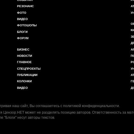
РЕЗОНАНС
А
ФОТО
У
ВИДЕО
О
ФОТОШОПЫ
К
БЛОГИ
З
ФОРУМ
Д
БИЗНЕС
А
НОВОСТИ
П
ГЛАВНОЕ
Р
СПЕЦПРОЕКТЫ
У
ПУБЛИКАЦИИ
А
КОЛОНКИ
Г
ВИДЕО
Д
ривая наш сайт, Вы соглашаетесь с
политикой конфиденциальности
.
я Цензор.НЕТ может не разделять позицию авторов. Ответственность за ма
ле "Блоги" несут авторы текстов.