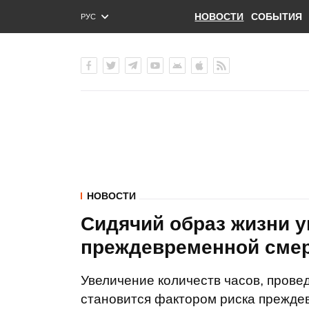
НОВОСТИ
СОБЫТИЯ
РУС
ENG
УКР
НОВОСТИ
Сидячий образ жизни у
преждевременной смер
Увеличение количеств часов, прове
становится фактором риска преждев