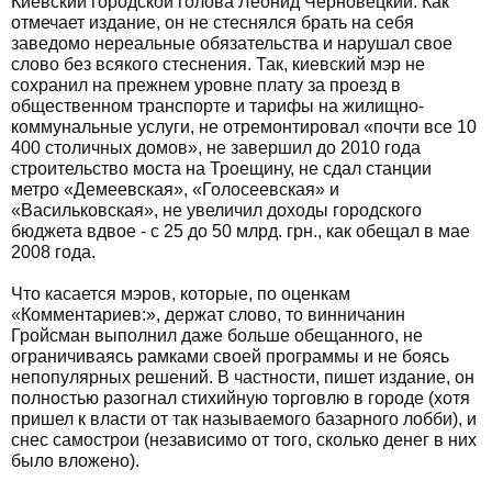
Киевский городской голова Леонид Черновецкий. Как
отмечает издание, он не стеснялся брать на себя
заведомо нереальные обязательства и нарушал свое
слово без всякого стеснения. Так, киевский мэр не
сохранил на прежнем уровне плату за проезд в
общественном транспорте и тарифы на жилищно-
коммунальные услуги, не отремонтировал «почти все 10
400 столичных домов», не завершил до 2010 года
строительство моста на Троещину, не сдал станции
метро «Демеевская», «Голосеевская» и
«Васильковская», не увеличил доходы городского
бюджета вдвое - с 25 до 50 млрд. грн., как обещал в мае
2008 года.
Что касается мэров, которые, по оценкам
«Комментариев:», держат слово, то винничанин
Гройсман выполнил даже больше обещанного, не
ограничиваясь рамками своей программы и не боясь
непопулярных решений. В частности, пишет издание, он
полностью разогнал стихийную торговлю в городе (хотя
пришел к власти от так называемого базарного лобби), и
снес самострои (независимо от того, сколько денег в них
было вложено).