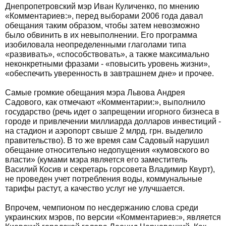
Днепропетровский мэр Иван Куличенко, по мнению
«Комментариев:», перед выборами 2006 года давал
обещания таким образом, чтобы затем невозможно
было обвинить в их невыполнении. Его программа
изобиловала неопределенными глаголами типа
«развивать», «способствовать», а также максимально
неконкретными фразами - «повысить уровень жизни»,
«обеспечить уверенность в завтрашнем дне» и прочее.
Самые громкие обещания мэра Львова Андрея
Садового, как отмечают «Комментарии:», выполнило
государство (речь идет о запрещении игорного бизнеса в
городе и привлечении миллиарда долларов инвестиций -
на стадион и аэропорт свыше 2 млрд. грн. выделило
правительство). В то же время сам Садовый нарушил
обещание относительно недопущения «кумовского во
власти» (кумами мэра является его заместитель
Василий Косив и секретарь горсовета Владимир Квурт),
не проведен учет потребления воды, коммунальные
тарифы растут, а качество услуг не улучшается.
Впрочем, чемпионом по несдержанию слова среди
украинских мэров, по версии «Комментариев:», является