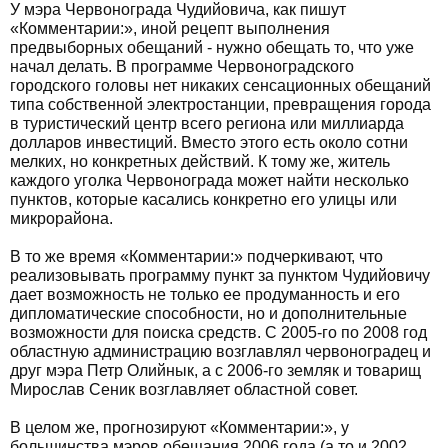
У мэра Червонограда Чудийовича, как пишут
«Комментарии:», иной рецепт выполнения
предвыборных обещаний - нужно обещать то, что уже
начал делать. В программе Червоноградского
городского головы нет никаких сенсационных обещаний
типа собственной электростанции, превращения города
в туристический центр всего региона или миллиарда
долларов инвестиций. Вместо этого есть около сотни
мелких, но конкретных действий. К тому же, житель
каждого уголка Червонограда может найти несколько
пунктов, которые касались конкретно его улицы или
микрорайона.
В то же время «Комментарии:» подчеркивают, что
реализовывать программу пункт за пунктом Чудийовичу
дает возможность не только ее продуманность и его
дипломатические способности, но и дополнительные
возможности для поиска средств. С 2005-го по 2008 год
областную администрацию возглавлял червоноградец и
друг мэра Петр Олийнык, а с 2006-го земляк и товарищ
Мирослав Сеник возглавляет областной совет.
В целом же, прогнозируют «Комментарии:», у
большинства мэров обещания 2006 года (а то и 2002