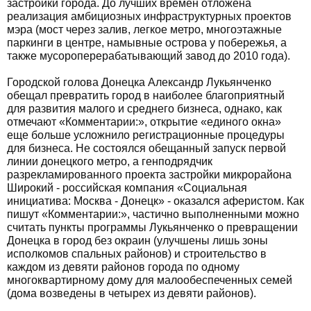
застройки города. До лучших времен отложена
реализация амбициозных инфраструктурных проектов
мэра (мост через залив, легкое метро, многоэтажные
паркинги в центре, намывные острова у побережья, а
также мусороперерабатывающий завод до 2010 года).
Городской голова Донецка Александр Лукьянченко
обещал превратить город в наиболее благоприятный
для развития малого и среднего бизнеса, однако, как
отмечают «Комментарии:», открытие «единого окна»
еще больше усложнило регистрационные процедуры
для бизнеса. Не состоялся обещанный запуск первой
линии донецкого метро, а генподрядчик
разрекламированного проекта застройки микрорайона
Широкий - российская компания «Социальная
инициатива: Москва - Донецк» - оказался аферистом. Как
пишут «Комментарии:», частично выполненными можно
считать пункты программы Лукьянченко о превращении
Донецка в город без окраин (улучшены лишь зоны
исполкомов спальных районов) и строительство в
каждом из девяти районов города по одному
многоквартирному дому для малообеспеченных семей
(дома возведены в четырех из девяти районов).