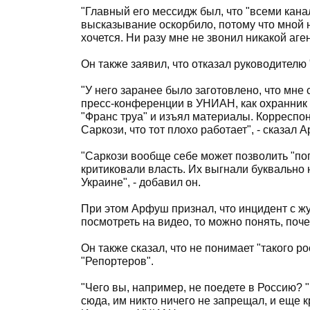
"Главный его мессидж был, что "всеми кан
высказывание оскорбило, потому что мной н
хочется. Ни разу мне не звонил никакой аге
Он также заявил, что отказал руководителю 
"У него заранее было заготовлено, что мне с
пресс-конференции в УНИАН, как охранник 
"Франс труа" и изъял материалы. Корреспон
Саркози, что тот плохо работает", - сказал 
"Саркози вообще себе может позволить "по
критиковали власть. Их выгнали буквально 
Украине", - добавил он.
При этом Арфуш признал, что инцидент с 
посмотреть на видео, то можно понять, поч
Он также сказал, что не понимает "такого 
"Репортеров".
"Чего вы, например, не поедете в Россию? "П
сюда, им никто ничего не запрещал, и еще кр