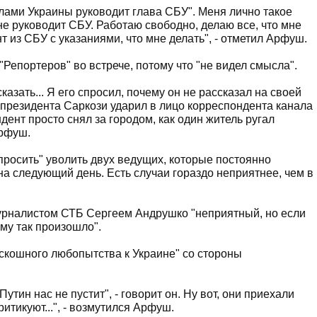
алами Украины руководит глава СБУ". Меня лично такое
е руководит СБУ. Работаю свободно, делаю все, что мне
нт из СБУ с указаниями, что мне делать", - отметил Арфуш.
"Репортеров" во встрече, потому что "не видел смысла".
казать... Я его спросил, почему он не рассказал на своей
президента Саркози ударил в лицо корреспондента канала
дент просто снял за городом, как один житель ругал
Арфуш.
просить" уволить двух ведущих, которые постоянно
на следующий день. Есть случаи гораздо неприятнее, чем в
журналистом СТБ Сергеем Андрушко "неприятный, но если
ему так произошло".
роскошного любопытства к Украине" со стороны
утин нас не пустит", - говорит он. Ну вот, они приехали
итикуют...", - возмутился Арфуш.